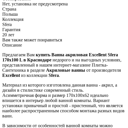
Коллекция
Sfera
Гарантия
20 лет
Вам также может понравиться
Описание
Предлагаем Вам
купить Ванна акриловая Excellent Sfera
170х100 L в Краснодаре
недорого и на выгодных условиях,
представленный в нашем интернет-магазине Плитка-
Сантехника в разделе
Акриловые ванны
от производителя
Excellent
из коллекции
Sfera
.
Материал из которого изготовлена данная ванна - акрил, а
дизайн в стилистике современный стиль.
Асимметричная форма и размер 170x100x62 идеально
впишется в интерьер любой ванной комнаты. Вариант
установки привычный и простой - пристенный, что является
наиболее распространенным способом монтажа разных видов
ванн.
В зависимости от особенностей ванной комнаты можно
выбрать также и другие варианты:
Классические
стальные
или
чугунные ванны
, которые