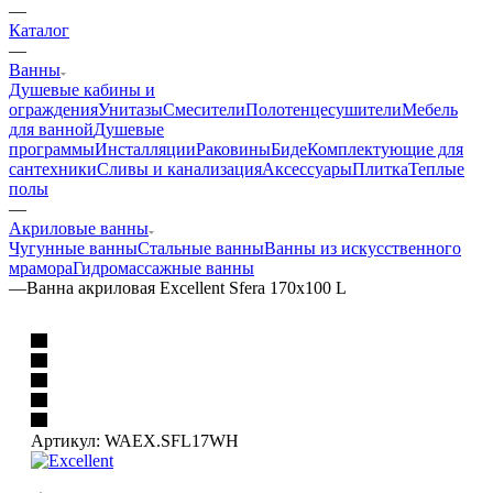
Ванны
Душевые кабины и
ограждения
Унитазы
Смесители
Полотенцесушители
Мебель
для ванной
Душевые
программы
Инсталляции
Раковины
Биде
Комплектующие для
сантехники
Сливы и канализация
Аксессуары
Плитка
Теплые
полы
—
Акриловые ванны
Чугунные ванны
Стальные ванны
Ванны из искусственного
мрамора
Гидромассажные ванны
—
Ванна акриловая Excellent Sfera 170х100 L
Артикул:
WAEX.SFL17WH