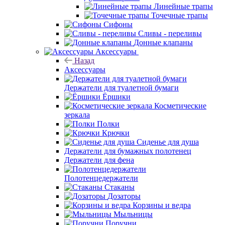
Линейные трапы
Точечные трапы
Сифоны
Сливы - переливы
Донные клапаны
Аксессуары
Назад
Аксессуары
Держатели для туалетной бумаги
Ёршики
Косметические зеркала
Полки
Крючки
Сиденье для душа
Держатели для бумажных полотенец
Держатели для фена
Полотенцедержатели
Стаканы
Дозаторы
Корзины и ведра
Мыльницы
Поручни
Стойка напольная
Коврики
Плитка