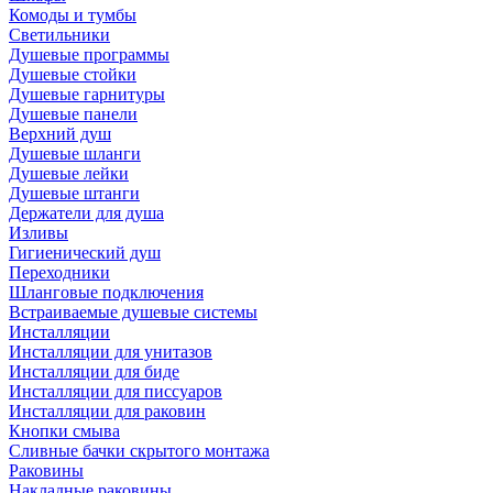
Комоды и тумбы
Светильники
Душевые программы
Душевые стойки
Душевые гарнитуры
Душевые панели
Верхний душ
Душевые шланги
Душевые лейки
Душевые штанги
Держатели для душа
Изливы
Гигиенический душ
Переходники
Шланговые подключения
Встраиваемые душевые системы
Инсталляции
Инсталляции для унитазов
Инсталляции для биде
Инсталляции для писсуаров
Инсталляции для раковин
Кнопки смыва
Сливные бачки скрытого монтажа
Раковины
Накладные раковины