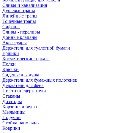
Сливы и канализация
Душевые трапы
Линейные трапы
Точечные трапы
Сифоны
Сливы - переливы
Донные клапаны
Аксессуары
Держатели для туалетной бумаги
Ёршики
Косметические зеркала
Полки
Крючки
Сиденье для душа
Держатели для бумажных полотенец
Держатели для фена
Полотенцедержатели
Стаканы
Дозаторы
Корзины и ведра
Мыльницы
Поручни
Стойка напольная
Коврики