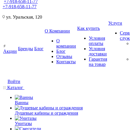
+7-918-658-11-77
+7-918-658-11-77
ул. Уральская, 120
Услуги
Как купить
О Компании
Серв
Условия
слу
О
оплаты
компании
Бренды
Блог
Условия
Акции
Блог
доставки
Отзывы
Гарантия
Контакты
на товар
Войти
Каталог
Ванны
Душевые кабины и ограждения
Унитазы