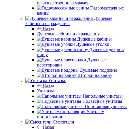
из искусственного мрамора
Гидромассажные
ванны
Душевые
кабины и ограждения
Назад
Душевые кабины и ограждения
Душевые кабины
Душевые уголки
Душевые двери в
нишу
Душевые
перегородки
Душевые поддоны
Шторки на ванну
Унитазы
Назад
Унитазы
Напольные унитазы
Подвесные унитазы
Приставные унитазы
Унитаз +
инсталляция
Смесители
Назад