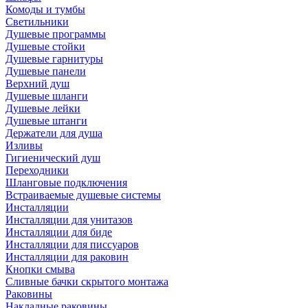
Комоды и тумбы
Светильники
Душевые программы
Душевые стойки
Душевые гарнитуры
Душевые панели
Верхний душ
Душевые шланги
Душевые лейки
Душевые штанги
Держатели для душа
Изливы
Гигиенический душ
Переходники
Шланговые подключения
Встраиваемые душевые системы
Инсталляции
Инсталляции для унитазов
Инсталляции для биде
Инсталляции для писсуаров
Инсталляции для раковин
Кнопки смыва
Сливные бачки скрытого монтажа
Раковины
Накладные раковины