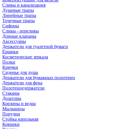
Сливы и канализация
Душевые трапы
Линейные трапы
Точечные трапы
Сифоны
Сливы - переливы
Донные клапаны
Аксессуары
Держатели для туалетной бумаги
Ёршики
Косметические зеркала
Полки
Крючки
Сиденье для душа
Держатели для бумажных полотенец
Держатели для фена
Полотенцедержатели
Стаканы
Дозаторы
Корзины и ведра
Мыльницы
Поручни
Стойка напольная
Коврики