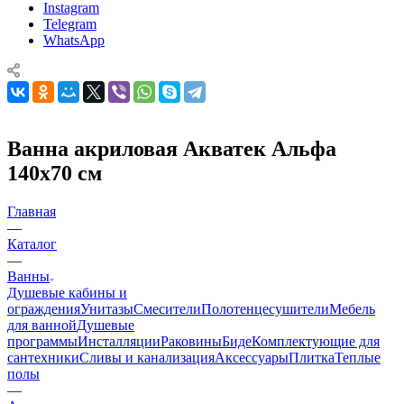
Instagram
Telegram
WhatsApp
Ванна акриловая Акватек Альфа
140x70 см
Главная
—
Каталог
—
Ванны
Душевые кабины и
ограждения
Унитазы
Смесители
Полотенцесушители
Мебель
для ванной
Душевые
программы
Инсталляции
Раковины
Биде
Комплектующие для
сантехники
Сливы и канализация
Аксессуары
Плитка
Теплые
полы
—