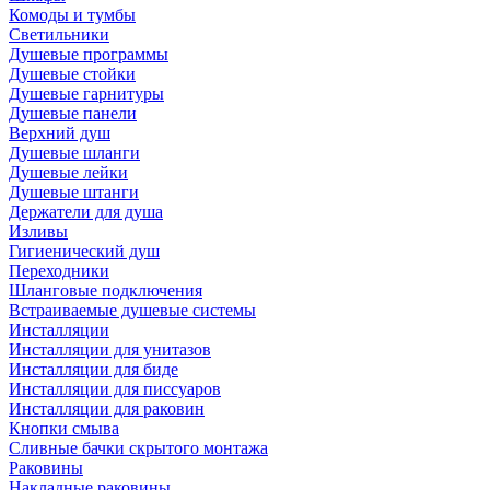
Комоды и тумбы
Светильники
Душевые программы
Душевые стойки
Душевые гарнитуры
Душевые панели
Верхний душ
Душевые шланги
Душевые лейки
Душевые штанги
Держатели для душа
Изливы
Гигиенический душ
Переходники
Шланговые подключения
Встраиваемые душевые системы
Инсталляции
Инсталляции для унитазов
Инсталляции для биде
Инсталляции для писсуаров
Инсталляции для раковин
Кнопки смыва
Сливные бачки скрытого монтажа
Раковины
Накладные раковины