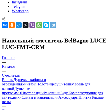
Instagram
Telegram
WhatsApp
Напольный смеситель BelBagno LUCE
LUC-FMT-CRM
Главная
—
Каталог
—
Смесители
Ванны
Душевые кабины и
ограждения
Унитазы
Полотенцесушители
Мебель для
ванной
Душевые
программы
Инсталляции
Раковины
Биде
Комплектующие для
сантехники
Сливы и канализация
Аксессуары
Плитка
Теплые
полы
—