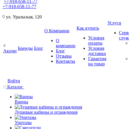
+7-918-658-11-77
+7-918-658-11-77
ул. Уральская, 120
Услуги
Как купить
О Компании
Серв
Условия
слу
О
оплаты
компании
Бренды
Блог
Условия
Акции
Блог
доставки
Отзывы
Гарантия
Контакты
на товар
Войти
Каталог
Ванны
Душевые кабины и ограждения
Унитазы