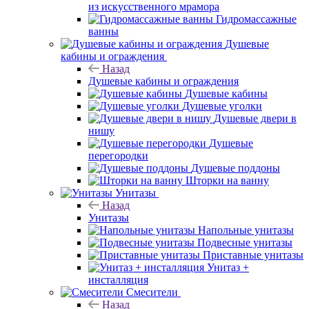
из искусственного мрамора
Гидромассажные
ванны
Душевые
кабины и ограждения
Назад
Душевые кабины и ограждения
Душевые кабины
Душевые уголки
Душевые двери в
нишу
Душевые
перегородки
Душевые поддоны
Шторки на ванну
Унитазы
Назад
Унитазы
Напольные унитазы
Подвесные унитазы
Приставные унитазы
Унитаз +
инсталляция
Смесители
Назад