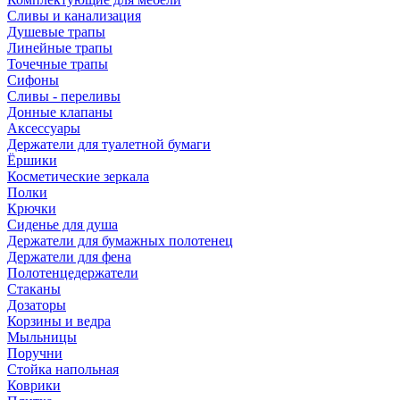
Сливы и канализация
Душевые трапы
Линейные трапы
Точечные трапы
Сифоны
Сливы - переливы
Донные клапаны
Аксессуары
Держатели для туалетной бумаги
Ёршики
Косметические зеркала
Полки
Крючки
Сиденье для душа
Держатели для бумажных полотенец
Держатели для фена
Полотенцедержатели
Стаканы
Дозаторы
Корзины и ведра
Мыльницы
Поручни
Стойка напольная
Коврики