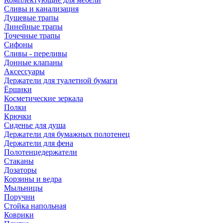
Сливы и канализация
Душевые трапы
Линейные трапы
Точечные трапы
Сифоны
Сливы - переливы
Донные клапаны
Аксессуары
Держатели для туалетной бумаги
Ёршики
Косметические зеркала
Полки
Крючки
Сиденье для душа
Держатели для бумажных полотенец
Держатели для фена
Полотенцедержатели
Стаканы
Дозаторы
Корзины и ведра
Мыльницы
Поручни
Стойка напольная
Коврики