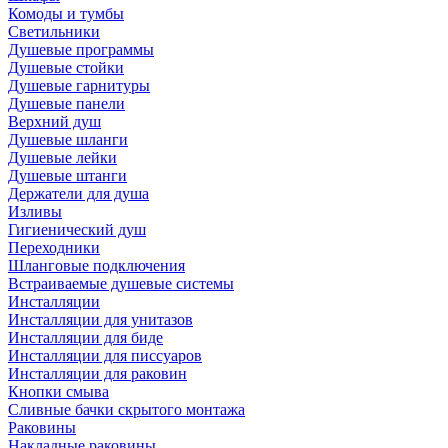
Комоды и тумбы
Светильники
Душевые программы
Душевые стойки
Душевые гарнитуры
Душевые панели
Верхний душ
Душевые шланги
Душевые лейки
Душевые штанги
Держатели для душа
Изливы
Гигиенический душ
Переходники
Шланговые подключения
Встраиваемые душевые системы
Инсталляции
Инсталляции для унитазов
Инсталляции для биде
Инсталляции для писсуаров
Инсталляции для раковин
Кнопки смыва
Сливные бачки скрытого монтажа
Раковины
Накладные раковины