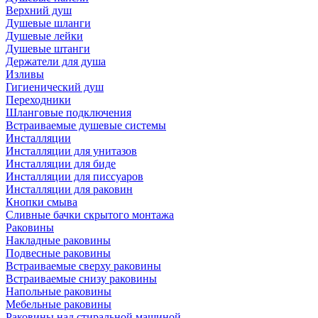
Верхний душ
Душевые шланги
Душевые лейки
Душевые штанги
Держатели для душа
Изливы
Гигиенический душ
Переходники
Шланговые подключения
Встраиваемые душевые системы
Инсталляции
Инсталляции для унитазов
Инсталляции для биде
Инсталляции для писсуаров
Инсталляции для раковин
Кнопки смыва
Сливные бачки скрытого монтажа
Раковины
Накладные раковины
Подвесные раковины
Встраиваемые сверху раковины
Встраиваемые снизу раковины
Напольные раковины
Мебельные раковины
Раковины над стиральной машиной