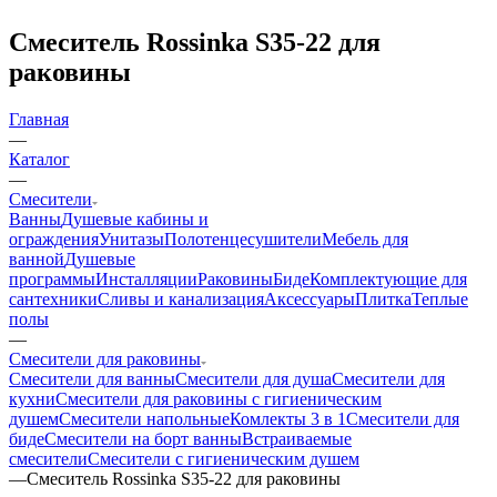
Смеситель Rossinka S35-22 для
раковины
Главная
—
Каталог
—
Смесители
Ванны
Душевые кабины и
ограждения
Унитазы
Полотенцесушители
Мебель для
ванной
Душевые
программы
Инсталляции
Раковины
Биде
Комплектующие для
сантехники
Сливы и канализация
Аксессуары
Плитка
Теплые
полы
—
Смесители для раковины
Смесители для ванны
Смесители для душа
Смесители для
кухни
Смесители для раковины с гигиеническим
душем
Смесители напольные
Комлекты 3 в 1
Смесители для
биде
Смесители на борт ванны
Встраиваемые
смесители
Смесители с гигиеническим душем
—
Смеситель Rossinka S35-22 для раковины