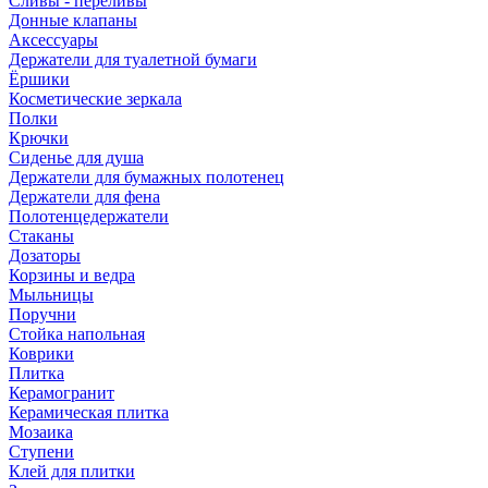
Сливы - переливы
Донные клапаны
Аксессуары
Держатели для туалетной бумаги
Ёршики
Косметические зеркала
Полки
Крючки
Сиденье для душа
Держатели для бумажных полотенец
Держатели для фена
Полотенцедержатели
Стаканы
Дозаторы
Корзины и ведра
Мыльницы
Поручни
Стойка напольная
Коврики
Плитка
Керамогранит
Керамическая плитка
Мозаика
Ступени
Клей для плитки