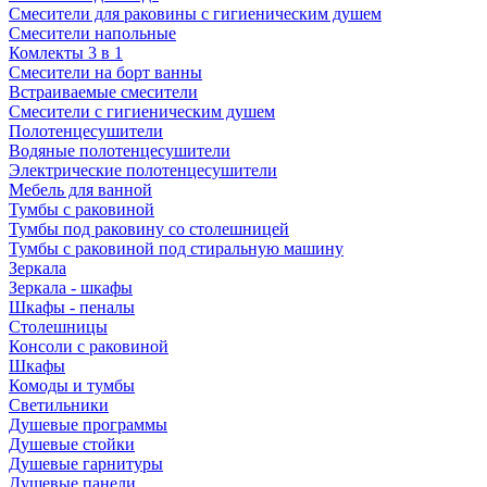
Смесители для раковины с гигиеническим душем
Смесители напольные
Комлекты 3 в 1
Смесители на борт ванны
Встраиваемые смесители
Смесители с гигиеническим душем
Полотенцесушители
Водяные полотенцесушители
Электрические полотенцесушители
Мебель для ванной
Тумбы с раковиной
Тумбы под раковину со столешницей
Тумбы с раковиной под стиральную машину
Зеркала
Зеркала - шкафы
Шкафы - пеналы
Столешницы
Консоли с раковиной
Шкафы
Комоды и тумбы
Светильники
Душевые программы
Душевые стойки
Душевые гарнитуры
Душевые панели