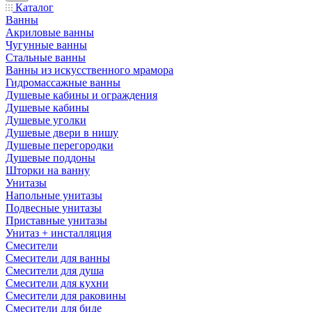
Каталог
Ванны
Акриловые ванны
Чугунные ванны
Стальные ванны
Ванны из искусственного мрамора
Гидромассажные ванны
Душевые кабины и ограждения
Душевые кабины
Душевые уголки
Душевые двери в нишу
Душевые перегородки
Душевые поддоны
Шторки на ванну
Унитазы
Напольные унитазы
Подвесные унитазы
Приставные унитазы
Унитаз + инсталляция
Смесители
Смесители для ванны
Смесители для душа
Смесители для кухни
Смесители для раковины
Смесители для биде