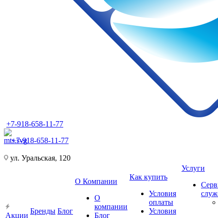
+7-918-658-11-77
+7-918-658-11-77
ул. Уральская, 120
Услуги
Как купить
О Компании
Серв
Условия
слу
О
оплаты
компании
Бренды
Блог
Условия
Акции
Блог