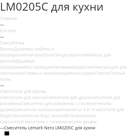
LM0205C для кухни
Главная
—
Каталог
—
Смесители
Ванны
Душевые кабины и
ограждения
Унитазы
Полотенцесушители
Мебель для
ванной
Душевые
программы
Инсталляции
Раковины
Биде
Комплектующие для
сантехники
Сливы и канализация
Аксессуары
Плитка
Теплые
полы
—
Смесители для кухни
Смесители для ванны
Смесители для душа
Смесители для
раковины
Смесители для раковины с гигиеническим
душем
Смесители напольные
Комлекты 3 в 1
Смесители для
биде
Смесители на борт ванны
Встраиваемые
смесители
Смесители с гигиеническим душем
—
Смеситель Lemark Nero LM0205C для кухни