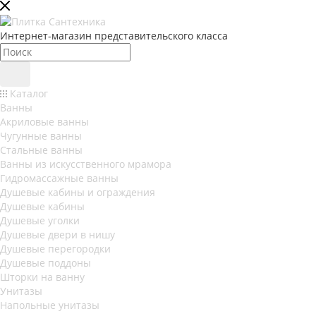
Интернет-магазин представительского класса
Каталог
Ванны
Акриловые ванны
Чугунные ванны
Стальные ванны
Ванны из искусственного мрамора
Гидромассажные ванны
Душевые кабины и ограждения
Душевые кабины
Душевые уголки
Душевые двери в нишу
Душевые перегородки
Душевые поддоны
Шторки на ванну
Унитазы
Напольные унитазы