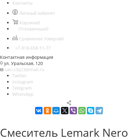
Контакты
Личный кабинет
Корзина
0
Отложенные
0
Сравнение товаров
0
+7-918-658-11-77
Контактная информация
ул. Уральская, 120
san-city23@mail.ru
Twitter
Instagram
Telegram
WhatsApp
Смеситель Lemark Nero