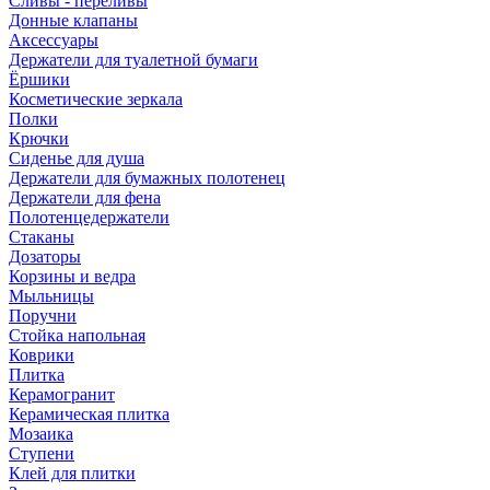
Сливы - переливы
Донные клапаны
Аксессуары
Держатели для туалетной бумаги
Ёршики
Косметические зеркала
Полки
Крючки
Сиденье для душа
Держатели для бумажных полотенец
Держатели для фена
Полотенцедержатели
Стаканы
Дозаторы
Корзины и ведра
Мыльницы
Поручни
Стойка напольная
Коврики
Плитка
Керамогранит
Керамическая плитка
Мозаика
Ступени
Клей для плитки