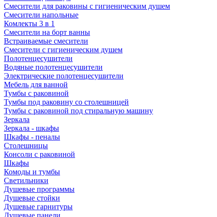
Смесители для раковины с гигиеническим душем
Смесители напольные
Комлекты 3 в 1
Смесители на борт ванны
Встраиваемые смесители
Смесители с гигиеническим душем
Полотенцесушители
Водяные полотенцесушители
Электрические полотенцесушители
Мебель для ванной
Тумбы с раковиной
Тумбы под раковину со столешницей
Тумбы с раковиной под стиральную машину
Зеркала
Зеркала - шкафы
Шкафы - пеналы
Столешницы
Консоли с раковиной
Шкафы
Комоды и тумбы
Светильники
Душевые программы
Душевые стойки
Душевые гарнитуры
Душевые панели