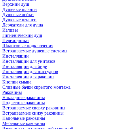
Верхний душ
Душевые шланги
Душевые лейки
Душевые штанги
Держатели для душа
Изливы
Гигиенический душ
Переходники
Шланговые подключения
Встраиваемые душевые системы
Инсталляции
Инсталляции для унитазов
Инсталляции для биде
Инсталляции для писсуаров
Инсталляции для раковин
Кнопки смыва
Сливные бачки скрытого монтажа
Раковины
Накладные раковины
Подвесные раковины
Встраиваемые сверху раковины
Встраиваемые снизу раковины
Напольные раковины
Мебельные раковины
Раковины над стиральной машиной