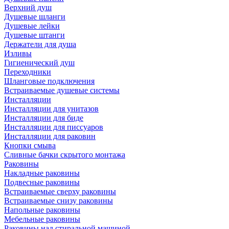
Верхний душ
Душевые шланги
Душевые лейки
Душевые штанги
Держатели для душа
Изливы
Гигиенический душ
Переходники
Шланговые подключения
Встраиваемые душевые системы
Инсталляции
Инсталляции для унитазов
Инсталляции для биде
Инсталляции для писсуаров
Инсталляции для раковин
Кнопки смыва
Сливные бачки скрытого монтажа
Раковины
Накладные раковины
Подвесные раковины
Встраиваемые сверху раковины
Встраиваемые снизу раковины
Напольные раковины
Мебельные раковины
Раковины над стиральной машиной