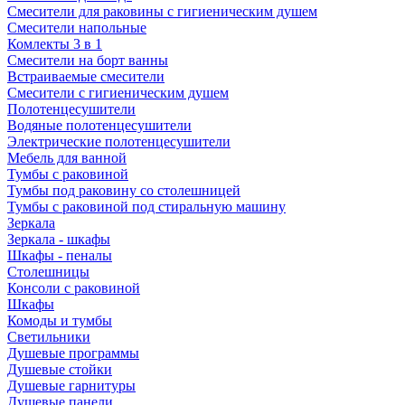
Смесители для раковины с гигиеническим душем
Смесители напольные
Комлекты 3 в 1
Смесители на борт ванны
Встраиваемые смесители
Смесители с гигиеническим душем
Полотенцесушители
Водяные полотенцесушители
Электрические полотенцесушители
Мебель для ванной
Тумбы с раковиной
Тумбы под раковину со столешницей
Тумбы с раковиной под стиральную машину
Зеркала
Зеркала - шкафы
Шкафы - пеналы
Столешницы
Консоли с раковиной
Шкафы
Комоды и тумбы
Светильники
Душевые программы
Душевые стойки
Душевые гарнитуры
Душевые панели