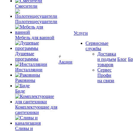
Смесители
Полотенцесушители
Услуги
Мебель для ванной
Сервисные
службы
Душевые
Доставка
программы
и подъем
Блог
Б
Акции
товаров
Инсталляции
Сервес
Профи
Раковины
на связи
Биде
Комплектующие для
сантехники
Сливы и