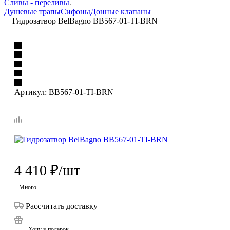
Сливы - переливы
Душевые трапы
Сифоны
Донные клапаны
—
Гидрозатвор BelBagno BB567-01-TI-BRN
Артикул:
BB567-01-TI-BRN
4 410
₽
/шт
Много
Рассчитать доставку
Хочу в подарок