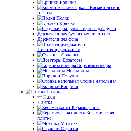
Ёршики
Косметические
зеркала
Полки
Крючки
Сиденье для душа
Держатели для бумажных полотенец
Держатели для фена
Полотенцедержатели
Стаканы
Дозаторы
Корзины и ведра
Мыльницы
Поручни
Стойка напольная
Коврики
Плитка
Назад
Плитка
Керамогранит
Керамическая
плитка
Мозаика
Ступени