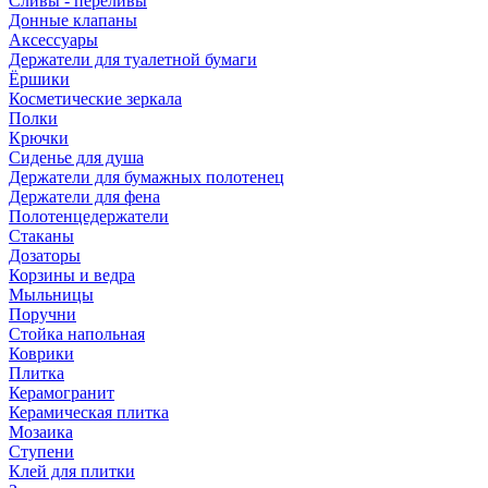
Сливы - переливы
Донные клапаны
Аксессуары
Держатели для туалетной бумаги
Ёршики
Косметические зеркала
Полки
Крючки
Сиденье для душа
Держатели для бумажных полотенец
Держатели для фена
Полотенцедержатели
Стаканы
Дозаторы
Корзины и ведра
Мыльницы
Поручни
Стойка напольная
Коврики
Плитка
Керамогранит
Керамическая плитка
Мозаика
Ступени
Клей для плитки