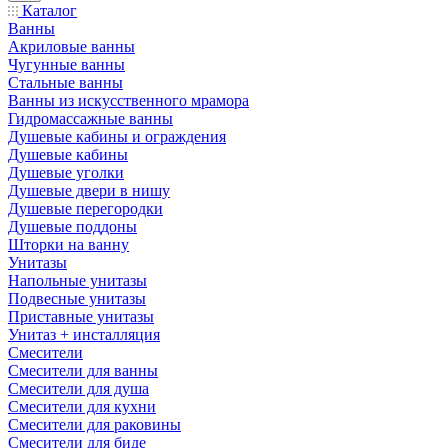
Каталог
Ванны
Акриловые ванны
Чугунные ванны
Стальные ванны
Ванны из искусственного мрамора
Гидромассажные ванны
Душевые кабины и ограждения
Душевые кабины
Душевые уголки
Душевые двери в нишу
Душевые перегородки
Душевые поддоны
Шторки на ванну
Унитазы
Напольные унитазы
Подвесные унитазы
Приставные унитазы
Унитаз + инсталляция
Смесители
Смесители для ванны
Смесители для душа
Смесители для кухни
Смесители для раковины
Смесители для биде