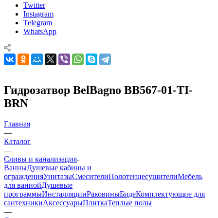
Twitter
Instagram
Telegram
WhatsApp
Гидрозатвор BelBagno BB567-01-TI-
BRN
Главная
—
Каталог
—
Сливы и канализация
Ванны
Душевые кабины и
ограждения
Унитазы
Смесители
Полотенцесушители
Мебель
для ванной
Душевые
программы
Инсталляции
Раковины
Биде
Комплектующие для
сантехники
Аксессуары
Плитка
Теплые полы
—