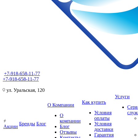
+7-918-658-11-77
+7-918-658-11-77
ул. Уральская, 120
Услуги
Как купить
О Компании
Серв
Условия
слу
О
оплаты
компании
Бренды
Блог
Условия
Акции
Блог
доставки
Отзывы
Гарантия
Контакты