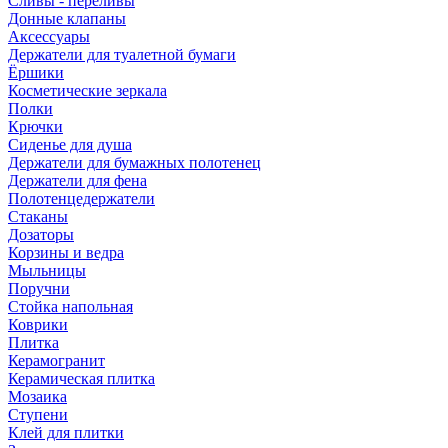
Сливы - переливы
Донные клапаны
Аксессуары
Держатели для туалетной бумаги
Ёршики
Косметические зеркала
Полки
Крючки
Сиденье для душа
Держатели для бумажных полотенец
Держатели для фена
Полотенцедержатели
Стаканы
Дозаторы
Корзины и ведра
Мыльницы
Поручни
Стойка напольная
Коврики
Плитка
Керамогранит
Керамическая плитка
Мозаика
Ступени
Клей для плитки