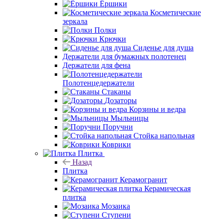
Ёршики
Косметические
зеркала
Полки
Крючки
Сиденье для душа
Держатели для бумажных полотенец
Держатели для фена
Полотенцедержатели
Стаканы
Дозаторы
Корзины и ведра
Мыльницы
Поручни
Стойка напольная
Коврики
Плитка
Назад
Плитка
Керамогранит
Керамическая
плитка
Мозаика
Ступени