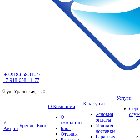
+7-918-658-11-77
+7-918-658-11-77
ул. Уральская, 120
Услуги
Как купить
О Компании
Серв
Условия
слу
О
оплаты
компании
Бренды
Блог
Условия
Акции
Блог
доставки
Отзывы
Гарантия
Контакты