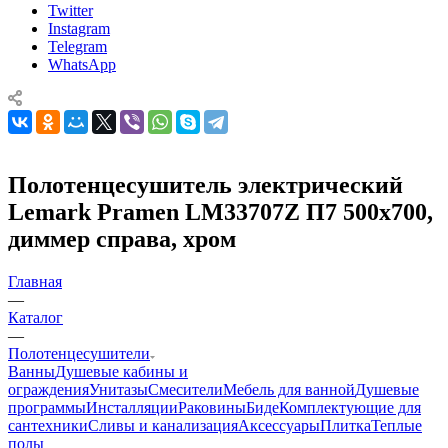
Twitter
Instagram
Telegram
WhatsApp
Полотенцесушитель электрический
Lemark Pramen LM33707Z П7 500x700,
диммер справа, хром
Главная
—
Каталог
—
Полотенцесушители
Ванны
Душевые кабины и
ограждения
Унитазы
Смесители
Мебель для ванной
Душевые
программы
Инсталляции
Раковины
Биде
Комплектующие для
сантехники
Сливы и канализация
Аксессуары
Плитка
Теплые
полы