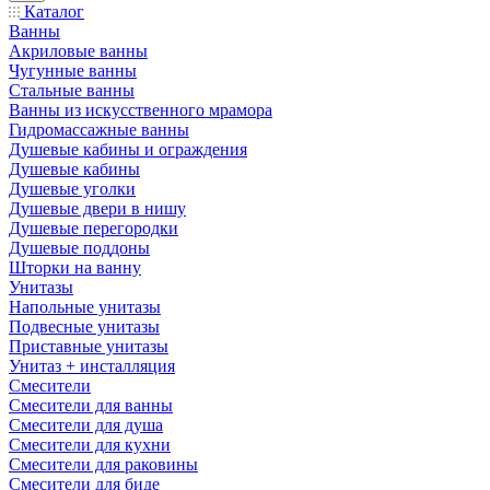
Каталог
Ванны
Акриловые ванны
Чугунные ванны
Стальные ванны
Ванны из искусственного мрамора
Гидромассажные ванны
Душевые кабины и ограждения
Душевые кабины
Душевые уголки
Душевые двери в нишу
Душевые перегородки
Душевые поддоны
Шторки на ванну
Унитазы
Напольные унитазы
Подвесные унитазы
Приставные унитазы
Унитаз + инсталляция
Смесители
Смесители для ванны
Смесители для душа
Смесители для кухни
Смесители для раковины
Смесители для биде