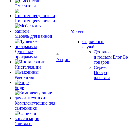
Смесители
Полотенцесушители
Услуги
Мебель для ванной
Сервисные
службы
Душевые
Доставка
программы
и подъем
Блог
Б
Акции
товаров
Инсталляции
Сервес
Профи
Раковины
на связи
Биде
Комплектующие для
сантехники
Сливы и