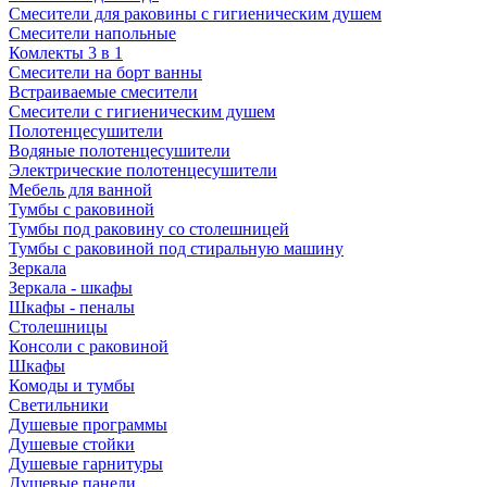
Смесители для раковины с гигиеническим душем
Смесители напольные
Комлекты 3 в 1
Смесители на борт ванны
Встраиваемые смесители
Смесители с гигиеническим душем
Полотенцесушители
Водяные полотенцесушители
Электрические полотенцесушители
Мебель для ванной
Тумбы с раковиной
Тумбы под раковину со столешницей
Тумбы с раковиной под стиральную машину
Зеркала
Зеркала - шкафы
Шкафы - пеналы
Столешницы
Консоли с раковиной
Шкафы
Комоды и тумбы
Светильники
Душевые программы
Душевые стойки
Душевые гарнитуры
Душевые панели