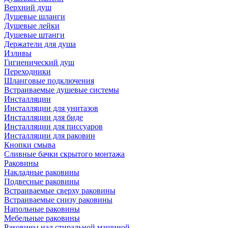
Верхний душ
Душевые шланги
Душевые лейки
Душевые штанги
Держатели для душа
Изливы
Гигиенический душ
Переходники
Шланговые подключения
Встраиваемые душевые системы
Инсталляции
Инсталляции для унитазов
Инсталляции для биде
Инсталляции для писсуаров
Инсталляции для раковин
Кнопки смыва
Сливные бачки скрытого монтажа
Раковины
Накладные раковины
Подвесные раковины
Встраиваемые сверху раковины
Встраиваемые снизу раковины
Напольные раковины
Мебельные раковины
Раковины над стиральной машиной