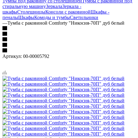
Тумбы под раковину со столешницей
Тумбы с раковиной под
стиральную машину
Зеркала
Зеркала -
шкафы
Столешницы
Консоли с раковиной
Шкафы -
пеналы
Шкафы
Комоды и тумбы
Светильники
—
Тумба с раковиной Comforty "Никосия-70П" дуб белый
Артикул:
00-00005792