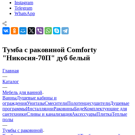
Instagram
Telegram
WhatsApp
Тумба с раковиной Comforty
"Никосия-70П" дуб белый
Главная
—
Каталог
—
Мебель для ванной
Ванны
Душевые кабины и
ограждения
Унитазы
Смесители
Полотенцесушители
Душевые
программы
Инсталляции
Раковины
Биде
Комплектующие для
сантехники
Сливы и канализация
Аксессуары
Плитка
Теплые
полы
—
Тумбы с раковиной