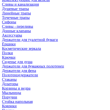
Сливы и канализация
Душевые трапы
Линейные трапы
Точечные трапы
Сифоны
Сливы - переливы
Донные клапаны
Аксессуары
Держатели для туалетной бумаги
Ёршики
Косметические зеркала
Полки
Крючки
Сиденье для душа
Держатели для бумажных полотенец
Держатели для фена
Полотенцедержатели
Стаканы
Дозаторы
Корзины и ведра
Мыльницы
Поручни
Стойка напольная
Коврики