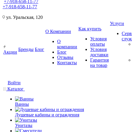
+7-918-658-11-77
+7-918-658-11-77
ул. Уральская, 120
Услуги
Как купить
О Компании
Серв
Условия
слу
О
оплаты
компании
Бренды
Блог
Условия
Акции
Блог
доставки
Отзывы
Гарантия
Контакты
на товар
Войти
Каталог
Ванны
Душевые кабины и ограждения
Унитазы