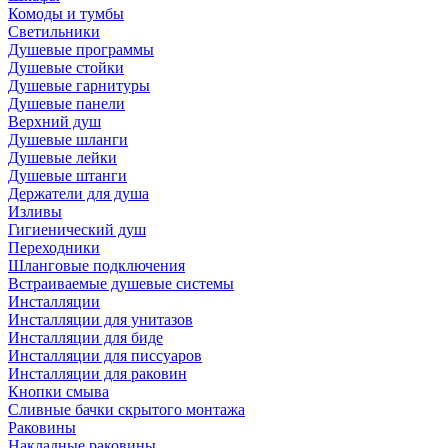
Комоды и тумбы
Светильники
Душевые программы
Душевые стойки
Душевые гарнитуры
Душевые панели
Верхний душ
Душевые шланги
Душевые лейки
Душевые штанги
Держатели для душа
Изливы
Гигиенический душ
Переходники
Шланговые подключения
Встраиваемые душевые системы
Инсталляции
Инсталляции для унитазов
Инсталляции для биде
Инсталляции для писсуаров
Инсталляции для раковин
Кнопки смыва
Сливные бачки скрытого монтажа
Раковины
Накладные раковины