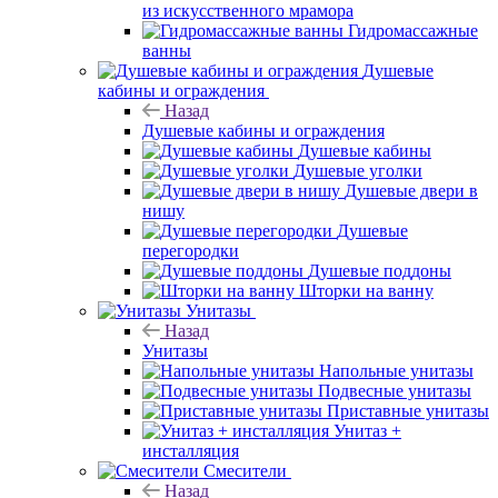
из искусственного мрамора
Гидромассажные
ванны
Душевые
кабины и ограждения
Назад
Душевые кабины и ограждения
Душевые кабины
Душевые уголки
Душевые двери в
нишу
Душевые
перегородки
Душевые поддоны
Шторки на ванну
Унитазы
Назад
Унитазы
Напольные унитазы
Подвесные унитазы
Приставные унитазы
Унитаз +
инсталляция
Смесители
Назад