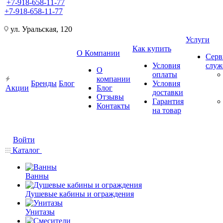
+7-918-658-11-77
+7-918-658-11-77
ул. Уральская, 120
Услуги
Как купить
О Компании
Серв
Условия
слу
О
оплаты
компании
Бренды
Блог
Условия
Акции
Блог
доставки
Отзывы
Гарантия
Контакты
на товар
Войти
Каталог
Ванны
Душевые кабины и ограждения
Унитазы