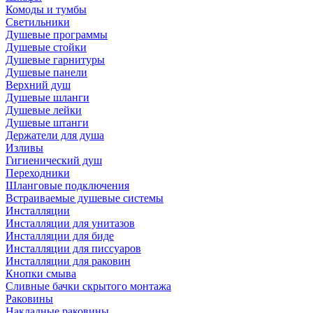
Комоды и тумбы
Светильники
Душевые программы
Душевые стойки
Душевые гарнитуры
Душевые панели
Верхний душ
Душевые шланги
Душевые лейки
Душевые штанги
Держатели для душа
Изливы
Гигиенический душ
Переходники
Шланговые подключения
Встраиваемые душевые системы
Инсталляции
Инсталляции для унитазов
Инсталляции для биде
Инсталляции для писсуаров
Инсталляции для раковин
Кнопки смыва
Сливные бачки скрытого монтажа
Раковины
Накладные раковины