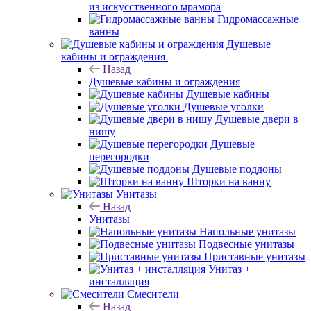
из искусственного мрамора
Гидромассажные
ванны
Душевые
кабины и ограждения
Назад
Душевые кабины и ограждения
Душевые кабины
Душевые уголки
Душевые двери в
нишу
Душевые
перегородки
Душевые поддоны
Шторки на ванну
Унитазы
Назад
Унитазы
Напольные унитазы
Подвесные унитазы
Приставные унитазы
Унитаз +
инсталляция
Смесители
Назад