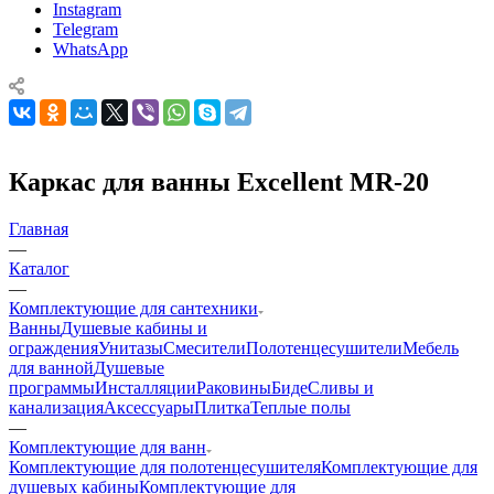
Instagram
Telegram
WhatsApp
Каркас для ванны Excellent MR-20
Главная
—
Каталог
—
Комплектующие для сантехники
Ванны
Душевые кабины и
ограждения
Унитазы
Смесители
Полотенцесушители
Мебель
для ванной
Душевые
программы
Инсталляции
Раковины
Биде
Сливы и
канализация
Аксессуары
Плитка
Теплые полы
—
Комплектующие для ванн
Комплектующие для полотенцесушителя
Комплектующие для
душевых кабины
Комплектующие для