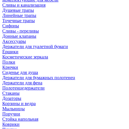
Сливы и канализация
Душевые трапы
Линейные трапы
Точечные трапы
Сифоны
Сливы - переливы
Донные клапаны
Аксессуары
Держатели для туалетной бумаги
Ёршики
Косметические зеркала
Полки
Крючки
Сиденье для душа
Держатели для бумажных полотенец
Держатели для фена
Полотенцедержатели
Стаканы
Дозаторы
Корзины и ведра
Мыльницы
Поручни
Стойка напольная
Коврики