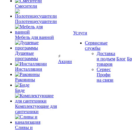
Смесители
Полотенцесушители
Услуги
Мебель для ванной
Сервисные
службы
Душевые
Доставка
программы
и подъем
Блог
Б
Акции
товаров
Инсталляции
Сервес
Профи
Раковины
на связи
Биде
Комплектующие для
сантехники
Сливы и