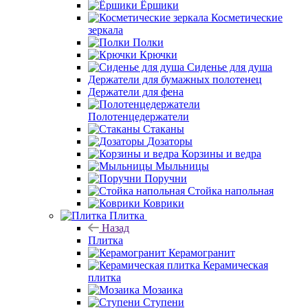
Ёршики
Косметические
зеркала
Полки
Крючки
Сиденье для душа
Держатели для бумажных полотенец
Держатели для фена
Полотенцедержатели
Стаканы
Дозаторы
Корзины и ведра
Мыльницы
Поручни
Стойка напольная
Коврики
Плитка
Назад
Плитка
Керамогранит
Керамическая
плитка
Мозаика
Ступени