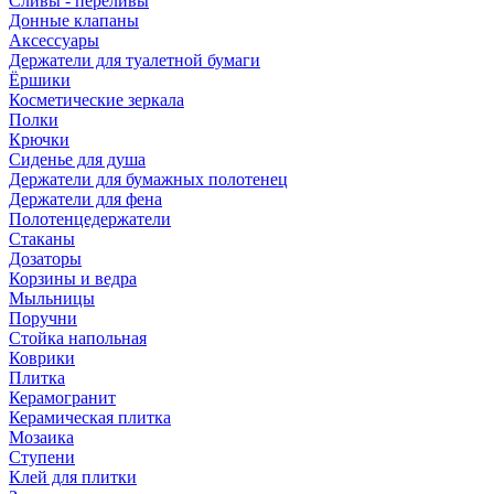
Сливы - переливы
Донные клапаны
Аксессуары
Держатели для туалетной бумаги
Ёршики
Косметические зеркала
Полки
Крючки
Сиденье для душа
Держатели для бумажных полотенец
Держатели для фена
Полотенцедержатели
Стаканы
Дозаторы
Корзины и ведра
Мыльницы
Поручни
Стойка напольная
Коврики
Плитка
Керамогранит
Керамическая плитка
Мозаика
Ступени
Клей для плитки