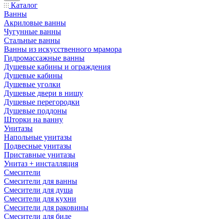
Каталог
Ванны
Акриловые ванны
Чугунные ванны
Стальные ванны
Ванны из искусственного мрамора
Гидромассажные ванны
Душевые кабины и ограждения
Душевые кабины
Душевые уголки
Душевые двери в нишу
Душевые перегородки
Душевые поддоны
Шторки на ванну
Унитазы
Напольные унитазы
Подвесные унитазы
Приставные унитазы
Унитаз + инсталляция
Смесители
Смесители для ванны
Смесители для душа
Смесители для кухни
Смесители для раковины
Смесители для биде