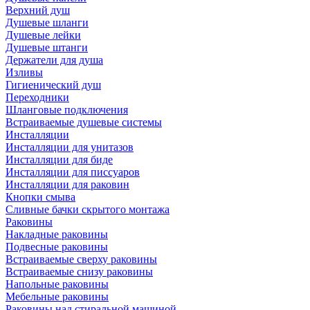
Верхний душ
Душевые шланги
Душевые лейки
Душевые штанги
Держатели для душа
Изливы
Гигиенический душ
Переходники
Шланговые подключения
Встраиваемые душевые системы
Инсталляции
Инсталляции для унитазов
Инсталляции для биде
Инсталляции для писсуаров
Инсталляции для раковин
Кнопки смыва
Сливные бачки скрытого монтажа
Раковины
Накладные раковины
Подвесные раковины
Встраиваемые сверху раковины
Встраиваемые снизу раковины
Напольные раковины
Мебельные раковины
Раковины над стиральной машиной