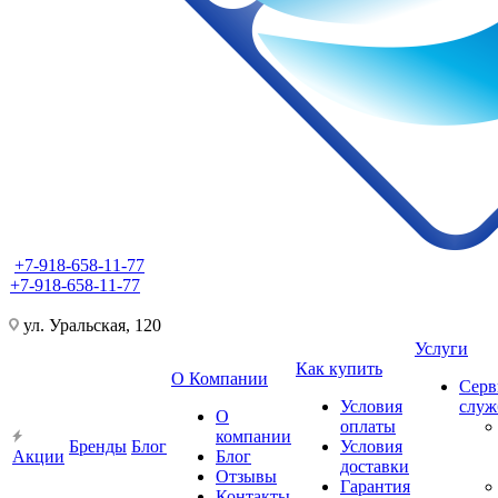
+7-918-658-11-77
+7-918-658-11-77
ул. Уральская, 120
Услуги
Как купить
О Компании
Серв
Условия
слу
О
оплаты
компании
Бренды
Блог
Условия
Акции
Блог
доставки
Отзывы
Гарантия
Контакты