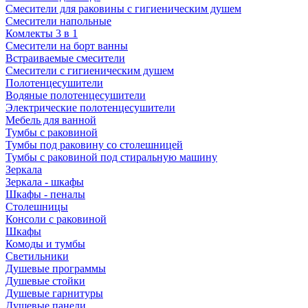
Смесители для раковины с гигиеническим душем
Смесители напольные
Комлекты 3 в 1
Смесители на борт ванны
Встраиваемые смесители
Смесители с гигиеническим душем
Полотенцесушители
Водяные полотенцесушители
Электрические полотенцесушители
Мебель для ванной
Тумбы с раковиной
Тумбы под раковину со столешницей
Тумбы с раковиной под стиральную машину
Зеркала
Зеркала - шкафы
Шкафы - пеналы
Столешницы
Консоли с раковиной
Шкафы
Комоды и тумбы
Светильники
Душевые программы
Душевые стойки
Душевые гарнитуры
Душевые панели