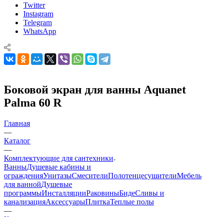
Twitter
Instagram
Telegram
WhatsApp
Боковой экран для ванны Aquanet
Palma 60 R
Главная
—
Каталог
—
Комплектующие для сантехники
Ванны
Душевые кабины и
ограждения
Унитазы
Смесители
Полотенцесушители
Мебель
для ванной
Душевые
программы
Инсталляции
Раковины
Биде
Сливы и
канализация
Аксессуары
Плитка
Теплые полы
—