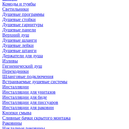
Комоды и тумбы
Светильники
Душевые программы
Душевые стойки
Душевые гарнитуры
Душевые панели
Верхний душ
Душевые шланги
Душевые лейки
Душевые штанги
Держатели для душа
Изливы
Гигиенический душ
Переходники
Шланговые подключения
Встраиваемые душевые системы
Инсталляции
Инсталляции для унитазов
Инсталляции для биде
Инсталляции для писсуаров
Инсталляции для раковин
Кнопки смыва
Сливные бачки скрытого монтажа
Раковины
Накладные раковины