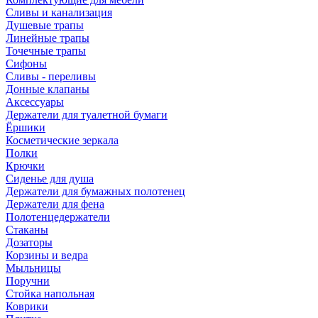
Сливы и канализация
Душевые трапы
Линейные трапы
Точечные трапы
Сифоны
Сливы - переливы
Донные клапаны
Аксессуары
Держатели для туалетной бумаги
Ёршики
Косметические зеркала
Полки
Крючки
Сиденье для душа
Держатели для бумажных полотенец
Держатели для фена
Полотенцедержатели
Стаканы
Дозаторы
Корзины и ведра
Мыльницы
Поручни
Стойка напольная
Коврики