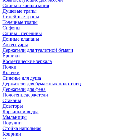
Сливы и канализация
Душевые трапы
Линейные трапы
Точечные трапы
Сифоны
Сливы - переливы
Донные клапаны
Аксессуары
Держатели для туалетной бумаги
Ёршики
Косметические зеркала
Полки
Крючки
Сиденье для душа
Держатели для бумажных полотенец
Держатели для фена
Полотенцедержатели
Стаканы
Дозаторы
Корзины и ведра
Мыльницы
Поручни
Стойка напольная
Коврики