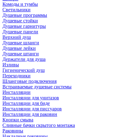
Комоды и тумбы
Светильники
Душевые программы
Душевые стойки
Душевые гарнитуры
Душевые панели
Верхний душ
Душевые шланги
Душевые лейки
Душевые штанги
Держатели для душа
Изливы
Гигиенический душ
Переходники
Шланговые подключения
Встраиваемые душевые системы
Инсталляции
Инсталляции для унитазов
Инсталляции для биде
Инсталляции для писсуаров
Инсталляции для раковин
Кнопки смыва
Сливные бачки скрытого монтажа
Раковины
Накладные раковины