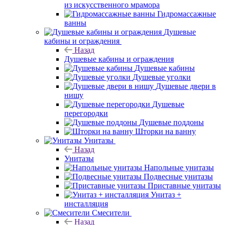
из искусственного мрамора
Гидромассажные
ванны
Душевые
кабины и ограждения
Назад
Душевые кабины и ограждения
Душевые кабины
Душевые уголки
Душевые двери в
нишу
Душевые
перегородки
Душевые поддоны
Шторки на ванну
Унитазы
Назад
Унитазы
Напольные унитазы
Подвесные унитазы
Приставные унитазы
Унитаз +
инсталляция
Смесители
Назад