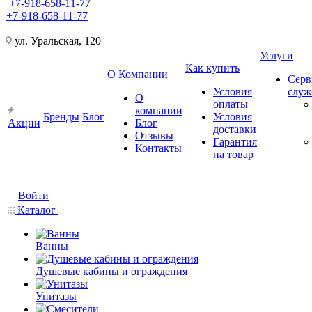
+7-918-658-11-77
+7-918-658-11-77
ул. Уральская, 120
Услуги
Как купить
О Компании
Серв
Условия
слу
О
оплаты
компании
Бренды
Блог
Условия
Акции
Блог
доставки
Отзывы
Гарантия
Контакты
на товар
Войти
Каталог
Ванны
Душевые кабины и ограждения
Унитазы