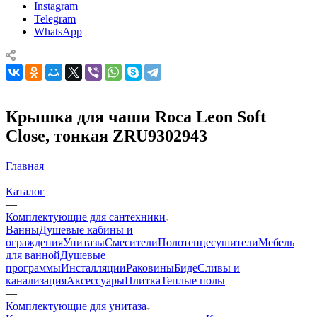
Instagram
Telegram
WhatsApp
Крышка для чаши Roca Leon Soft
Close, тонкая ZRU9302943
Главная
—
Каталог
—
Комплектующие для сантехники
Ванны
Душевые кабины и
ограждения
Унитазы
Смесители
Полотенцесушители
Мебель
для ванной
Душевые
программы
Инсталляции
Раковины
Биде
Сливы и
канализация
Аксессуары
Плитка
Теплые полы
—
Комплектующие для унитаза