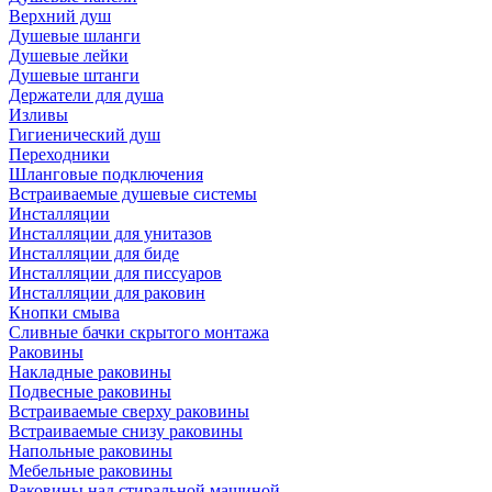
Верхний душ
Душевые шланги
Душевые лейки
Душевые штанги
Держатели для душа
Изливы
Гигиенический душ
Переходники
Шланговые подключения
Встраиваемые душевые системы
Инсталляции
Инсталляции для унитазов
Инсталляции для биде
Инсталляции для писсуаров
Инсталляции для раковин
Кнопки смыва
Сливные бачки скрытого монтажа
Раковины
Накладные раковины
Подвесные раковины
Встраиваемые сверху раковины
Встраиваемые снизу раковины
Напольные раковины
Мебельные раковины
Раковины над стиральной машиной