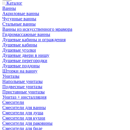
Каталог
Ванны
Акриловые ванны
Чугунные ванны
Стальные ванны
Ванны из искусственного мрамора
Гидромассажные ванны
Душевые кабины и ограждения
Душевые кабины
Душевые уголки
Душевые двери в нишу
Душевые перегородки
Душевые поддоны
Шторки на ванну
Унитазы
Напольные унитазы
Подвесные унитазы
Приставные унитазы
Унитаз + инсталляция
Смесители
Смесители для ванны
Смесители для душа
Смесители для кухни
Смесители для раковины
Смесители для биде