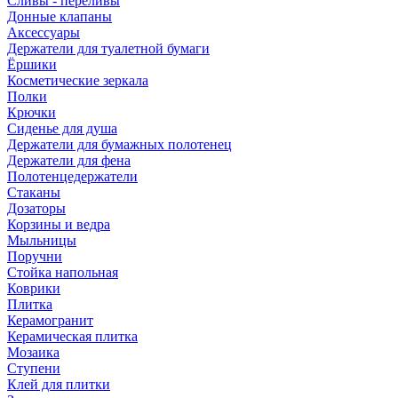
Сливы - переливы
Донные клапаны
Аксессуары
Держатели для туалетной бумаги
Ёршики
Косметические зеркала
Полки
Крючки
Сиденье для душа
Держатели для бумажных полотенец
Держатели для фена
Полотенцедержатели
Стаканы
Дозаторы
Корзины и ведра
Мыльницы
Поручни
Стойка напольная
Коврики
Плитка
Керамогранит
Керамическая плитка
Мозаика
Ступени
Клей для плитки