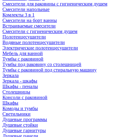
Смесители для раковины с гигиеническим душем
Смесители напольные
Комлекты 3 в 1
Смесители на борт ванны
Встраиваемые смесители
Смесители с гигиеническим душем
Полотенцесушители
Водяные полотенцесушители
Электрические полотенцесушители
Мебель для ванной
Тумбы с раковиной
Тумбы под раковину со столешницей
Тумбы с раковиной под стиральную машину
Зеркала
Зеркала - шкафы
Шкафы - пеналы
Столешницы
Консоли с раковиной
Шкафы
Комоды и тумбы
Светильники
Душевые программы
Душевые стойки
Душевые гарнитуры
Душевые панели