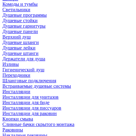
Комоды и тумбы
Светильники
Душевые программы
Душевые стойки
Душевые гарнитуры
Душевые панели
Верхний душ
Душевые шланги
Душевые лейки
Душевые штанги
Держатели для душа
Изливы
Гигиенический душ
Переходники
Шланговые подключения
Встраиваемые душевые системы
Инсталляции
Инсталляции для унитазов
Инсталляции для биде
Инсталляции для писсуаров
Инсталляции для раковин
Кнопки смыва
Сливные бачки скрытого монтажа
Раковины
Накладные раковины