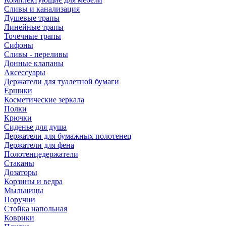
Сливы и канализация
Душевые трапы
Линейные трапы
Точечные трапы
Сифоны
Сливы - переливы
Донные клапаны
Аксессуары
Держатели для туалетной бумаги
Ёршики
Косметические зеркала
Полки
Крючки
Сиденье для душа
Держатели для бумажных полотенец
Держатели для фена
Полотенцедержатели
Стаканы
Дозаторы
Корзины и ведра
Мыльницы
Поручни
Стойка напольная
Коврики