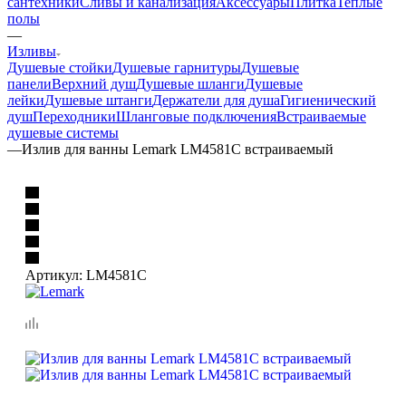
Ванны
Душевые кабины и
ограждения
Унитазы
Смесители
Полотенцесушители
Мебель
для ванной
Инсталляции
Раковины
Биде
Комплектующие для
сантехники
Сливы и канализация
Аксессуары
Плитка
Теплые
полы
—
Изливы
Душевые стойки
Душевые гарнитуры
Душевые
панели
Верхний душ
Душевые шланги
Душевые
лейки
Душевые штанги
Держатели для душа
Гигиенический
душ
Переходники
Шланговые подключения
Встраиваемые
душевые системы
—
Излив для ванны Lemark LM4581С встраиваемый
Артикул:
LM4581C