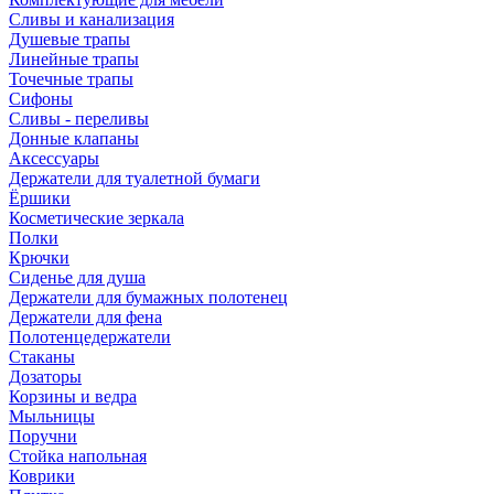
Сливы и канализация
Душевые трапы
Линейные трапы
Точечные трапы
Сифоны
Сливы - переливы
Донные клапаны
Аксессуары
Держатели для туалетной бумаги
Ёршики
Косметические зеркала
Полки
Крючки
Сиденье для душа
Держатели для бумажных полотенец
Держатели для фена
Полотенцедержатели
Стаканы
Дозаторы
Корзины и ведра
Мыльницы
Поручни
Стойка напольная
Коврики