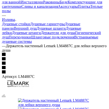
Каталог
—
Душевые программы
Ванны
Душевые кабины и
ограждения
Унитазы
Смесители
Полотенцесушители
Мебель
для ванной
Инсталляции
Раковины
Биде
Комплектующие для
сантехники
Сливы и канализация
Аксессуары
Плитка
Теплые
полы
—
Изливы
Душевые стойки
Душевые гарнитуры
Душевые
панели
Верхний душ
Душевые шланги
Душевые
лейки
Душевые штанги
Держатели для душа
Гигиенический
душ
Переходники
Шланговые подключения
Встраиваемые
душевые системы
—
Держатель настенный Lemark LM4887C для лейки верхнего
душа
Артикул:
LM4887C