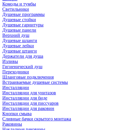
Комоды и тумбы
Светильники
Душевые программы
Душевые стойки
Душевые гарнитуры
Душевые панели
Верхний душ
Душевые шланги
Душевые лейки
Душевые штанги
Держатели для душа
Изливы
Гигиенический душ
Переходники
Шланговые подключения
Встраиваемые душевые системы
Инсталляции
Инсталляции для унитазов
Инсталляции для биде
Инсталляции для писсуаров
Инсталляции для раковин
Кнопки смыва
Сливные бачки скрытого монтажа
Раковины
Накладные раковины