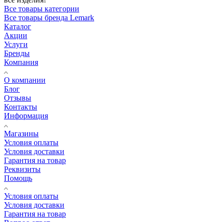
В нашем магазине plitka-santehnika.shop вы можете купить
сантехнику Lemark в Краснодаре по выгодной цене. Создайте
гармоничное пространство с чешским качеством!
Доставка по Краснодару и Краснодарскому краю. Гарантия на
все изделия!
Все товары категории
Все товары бренда Lemark
Каталог
Акции
Услуги
Бренды
Компания
О компании
Блог
Отзывы
Контакты
Информация
Магазины
Условия оплаты
Условия доставки
Гарантия на товар
Реквизиты