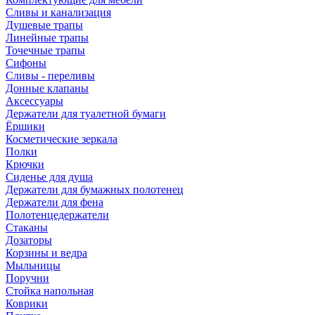
Сливы и канализация
Душевые трапы
Линейные трапы
Точечные трапы
Сифоны
Сливы - переливы
Донные клапаны
Аксессуары
Держатели для туалетной бумаги
Ёршики
Косметические зеркала
Полки
Крючки
Сиденье для душа
Держатели для бумажных полотенец
Держатели для фена
Полотенцедержатели
Стаканы
Дозаторы
Корзины и ведра
Мыльницы
Поручни
Стойка напольная
Коврики