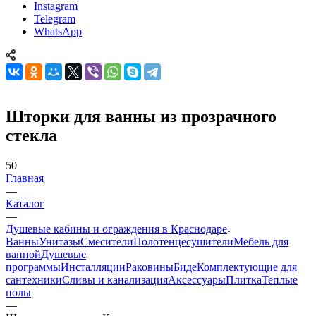
Instagram
Telegram
WhatsApp
Шторки для ванны из прозрачного
стекла
50
Главная
—
Каталог
—
Душевые кабины и ограждения в Краснодаре
Ванны
Унитазы
Смесители
Полотенцесушители
Мебель для
ванной
Душевые
программы
Инсталляции
Раковины
Биде
Комплектующие для
сантехники
Сливы и канализация
Аксессуары
Плитка
Теплые
полы
—