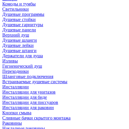
Комоды и тумбы
Светильники
Душевые программы
Душевые стойки
Душевые гарнитуры
Душевые панели
Верхний душ
Душевые шланги
Душевые лейки
Душевые штанги
Держатели для душа
Изливы
Гигиенический душ
Переходники
Шланговые подключения
Встраиваемые душевые системы
Инсталляции
Инсталляции для унитазов
Инсталляции для биде
Инсталляции для писсуаров
Инсталляции для раковин
Кнопки смыва
Сливные бачки скрытого монтажа
Раковины
Накладные раковины