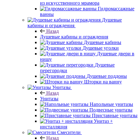
из искусственного мрамора
Гидромассажные
ванны
Душевые
кабины и ограждения
Назад
Душевые кабины и ограждения
Душевые кабины
Душевые уголки
Душевые двери в
нишу
Душевые
перегородки
Душевые поддоны
Шторки на ванну
Унитазы
Назад
Унитазы
Напольные унитазы
Подвесные унитазы
Приставные унитазы
Унитаз +
инсталляция
Смесители
Назад