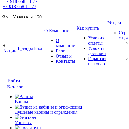
+7-918-658-11-77
+7-918-658-11-77
ул. Уральская, 120
Услуги
Как купить
О Компании
Серв
Условия
слу
О
оплаты
компании
Бренды
Блог
Условия
Акции
Блог
доставки
Отзывы
Гарантия
Контакты
на товар
Войти
Каталог
Ванны
Душевые кабины и ограждения
Унитазы