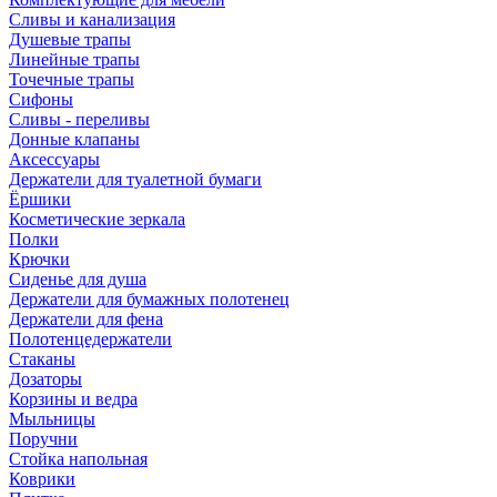
Сливы и канализация
Душевые трапы
Линейные трапы
Точечные трапы
Сифоны
Сливы - переливы
Донные клапаны
Аксессуары
Держатели для туалетной бумаги
Ёршики
Косметические зеркала
Полки
Крючки
Сиденье для душа
Держатели для бумажных полотенец
Держатели для фена
Полотенцедержатели
Стаканы
Дозаторы
Корзины и ведра
Мыльницы
Поручни
Стойка напольная
Коврики