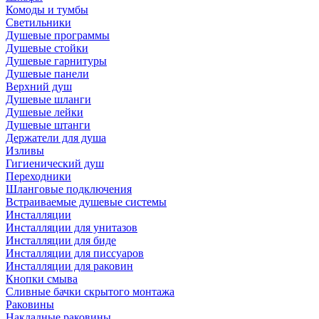
Комоды и тумбы
Светильники
Душевые программы
Душевые стойки
Душевые гарнитуры
Душевые панели
Верхний душ
Душевые шланги
Душевые лейки
Душевые штанги
Держатели для душа
Изливы
Гигиенический душ
Переходники
Шланговые подключения
Встраиваемые душевые системы
Инсталляции
Инсталляции для унитазов
Инсталляции для биде
Инсталляции для писсуаров
Инсталляции для раковин
Кнопки смыва
Сливные бачки скрытого монтажа
Раковины
Накладные раковины