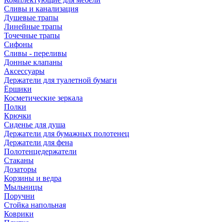
Сливы и канализация
Душевые трапы
Линейные трапы
Точечные трапы
Сифоны
Сливы - переливы
Донные клапаны
Аксессуары
Держатели для туалетной бумаги
Ёршики
Косметические зеркала
Полки
Крючки
Сиденье для душа
Держатели для бумажных полотенец
Держатели для фена
Полотенцедержатели
Стаканы
Дозаторы
Корзины и ведра
Мыльницы
Поручни
Стойка напольная
Коврики