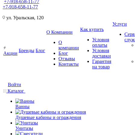
+7-918-658-11-77
+7-918-658-11-77
ул. Уральская, 120
Услуги
Как купить
О Компании
Серв
Условия
слу
О
оплаты
компании
Бренды
Блог
Условия
Акции
Блог
доставки
Отзывы
Гарантия
Контакты
на товар
Войти
Каталог
Ванны
Душевые кабины и ограждения
Унитазы