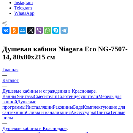
Instagram
Telegram
WhatsApp
Душевая кабина Niagara Eco NG-7507-
14, 80x80x215 см
Главная
—
Каталог
—
Душевые кабины и ограждения в Краснодаре
Ванны
Унитазы
Смесители
Полотенцесушители
Мебель для
ванной
Душевые
программы
Инсталляции
Раковины
Биде
Комплектующие для
сантехники
Сливы и канализация
Аксессуары
Плитка
Теплые
полы
—
Душевые кабины в Краснодаре