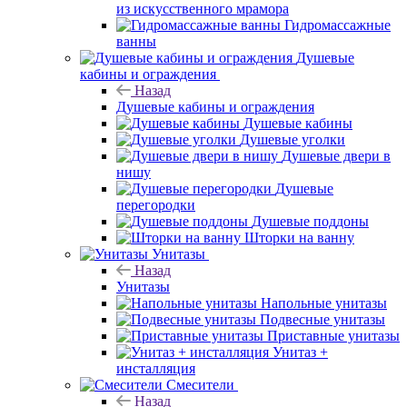
из искусственного мрамора
Гидромассажные
ванны
Душевые
кабины и ограждения
Назад
Душевые кабины и ограждения
Душевые кабины
Душевые уголки
Душевые двери в
нишу
Душевые
перегородки
Душевые поддоны
Шторки на ванну
Унитазы
Назад
Унитазы
Напольные унитазы
Подвесные унитазы
Приставные унитазы
Унитаз +
инсталляция
Смесители
Назад