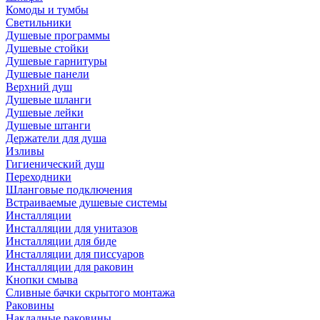
Комоды и тумбы
Светильники
Душевые программы
Душевые стойки
Душевые гарнитуры
Душевые панели
Верхний душ
Душевые шланги
Душевые лейки
Душевые штанги
Держатели для душа
Изливы
Гигиенический душ
Переходники
Шланговые подключения
Встраиваемые душевые системы
Инсталляции
Инсталляции для унитазов
Инсталляции для биде
Инсталляции для писсуаров
Инсталляции для раковин
Кнопки смыва
Сливные бачки скрытого монтажа
Раковины
Накладные раковины