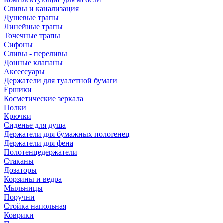
Сливы и канализация
Душевые трапы
Линейные трапы
Точечные трапы
Сифоны
Сливы - переливы
Донные клапаны
Аксессуары
Держатели для туалетной бумаги
Ёршики
Косметические зеркала
Полки
Крючки
Сиденье для душа
Держатели для бумажных полотенец
Держатели для фена
Полотенцедержатели
Стаканы
Дозаторы
Корзины и ведра
Мыльницы
Поручни
Стойка напольная
Коврики