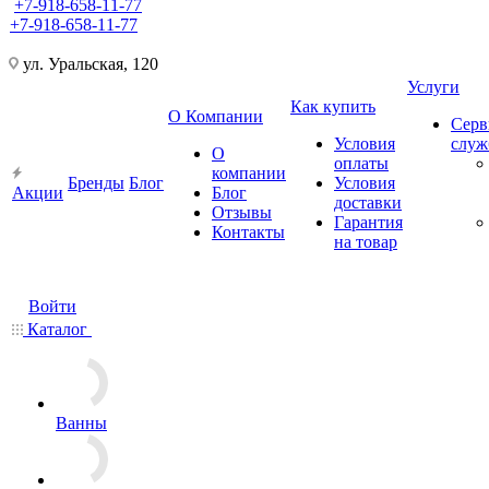
+7-918-658-11-77
+7-918-658-11-77
ул. Уральская, 120
Услуги
Как купить
О Компании
Серв
Условия
слу
О
оплаты
компании
Бренды
Блог
Условия
Акции
Блог
доставки
Отзывы
Гарантия
Контакты
на товар
Войти
Каталог
Ванны