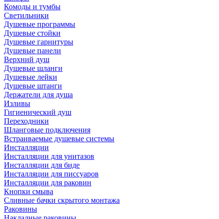
Комоды и тумбы
Светильники
Душевые программы
Душевые стойки
Душевые гарнитуры
Душевые панели
Верхний душ
Душевые шланги
Душевые лейки
Душевые штанги
Держатели для душа
Изливы
Гигиенический душ
Переходники
Шланговые подключения
Встраиваемые душевые системы
Инсталляции
Инсталляции для унитазов
Инсталляции для биде
Инсталляции для писсуаров
Инсталляции для раковин
Кнопки смыва
Сливные бачки скрытого монтажа
Раковины
Накладные раковины