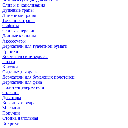
Сливы и канализация
Душевые трапы
Линейные трапы
Точечные трапы
Сифоны
Сливы - переливы
Донные клапаны
Аксессуары
Держатели для туалетной бумаги
Ёршики
Косметические зеркала
Полки
Крючки
Сиденье для душа
Держатели для бумажных полотенец
Держатели для фена
Полотенцедержатели
Стаканы
Дозаторы
Корзины и ведра
Мыльницы
Поручни
Стойка напольная
Коврики