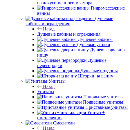
из искусственного мрамора
Гидромассажные
ванны
Душевые
кабины и ограждения
Назад
Душевые кабины и ограждения
Душевые кабины
Душевые уголки
Душевые двери в
нишу
Душевые
перегородки
Душевые поддоны
Шторки на ванну
Унитазы
Назад
Унитазы
Напольные унитазы
Подвесные унитазы
Приставные унитазы
Унитаз +
инсталляция
Смесители
Назад