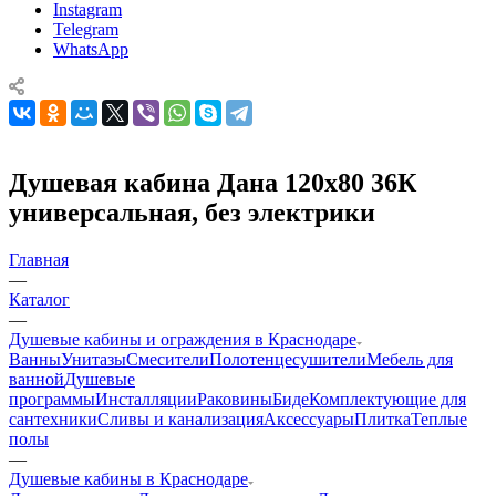
Instagram
Telegram
WhatsApp
Душевая кабина Дана 120х80 36К
универсальная, без электрики
Главная
—
Каталог
—
Душевые кабины и ограждения в Краснодаре
Ванны
Унитазы
Смесители
Полотенцесушители
Мебель для
ванной
Душевые
программы
Инсталляции
Раковины
Биде
Комплектующие для
сантехники
Сливы и канализация
Аксессуары
Плитка
Теплые
полы
—
Душевые кабины в Краснодаре