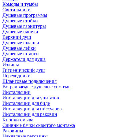
Комоды и тумбы
Светильники
Душевые программы
Душевые стойки
Душевые гарнитуры
Душевые панели
Верхний душ
Душевые шланги
Душевые лейки
Душевые штанги
Держатели для душа
Изливы
Гигиенический душ
Переходники
Шланговые подключения
Встраиваемые душевые системы
Инсталляции
Инсталляции для унитазов
Инсталляции для биде
Инсталляции для писсуаров
Инсталляции для раковин
Кнопки смыва
Сливные бачки скрытого монтажа
Раковины
Накладные раковины