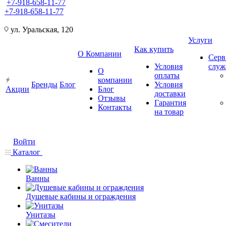
+7-918-658-11-77
+7-918-658-11-77
ул. Уральская, 120
Услуги
Как купить
О Компании
Серв
Условия
слу
О
оплаты
компании
Бренды
Блог
Условия
Акции
Блог
доставки
Отзывы
Гарантия
Контакты
на товар
Войти
Каталог
Ванны
Душевые кабины и ограждения
Унитазы