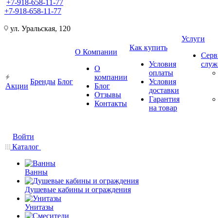
+7-918-658-11-77
+7-918-658-11-77
ул. Уральская, 120
Услуги
Как купить
О Компании
Серв
Условия
слу
О
оплаты
компании
Бренды
Блог
Условия
Акции
Блог
доставки
Отзывы
Гарантия
Контакты
на товар
Войти
Каталог
Ванны
Душевые кабины и ограждения
Унитазы