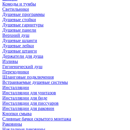
Комоды и тумбы
Светильники
Душевые программы
Душевые стойки
Душевые гарнитуры
Душевые панели
Верхний душ
Душевые шланги
Душевые лейки
Душевые штанги
Держатели для душа
Изливы
Гигиенический душ
Переходники
Шланговые подключения
Встраиваемые душевые системы
Инсталляции
Инсталляции для унитазов
Инсталляции для биде
Инсталляции для писсуаров
Инсталляции для раковин
Кнопки смыва
Сливные бачки скрытого монтажа
Раковины
Накладные раковины