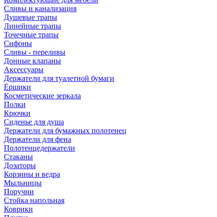
Сливы и канализация
Душевые трапы
Линейные трапы
Точечные трапы
Сифоны
Сливы - переливы
Донные клапаны
Аксессуары
Держатели для туалетной бумаги
Ёршики
Косметические зеркала
Полки
Крючки
Сиденье для душа
Держатели для бумажных полотенец
Держатели для фена
Полотенцедержатели
Стаканы
Дозаторы
Корзины и ведра
Мыльницы
Поручни
Стойка напольная
Коврики