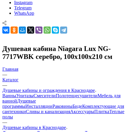
Instagram
Telegram
WhatsApp
Душевая кабина Niagara Lux NG-
7717WBK серебро, 100x100x210 см
Главная
—
Каталог
—
Душевые кабины и ограждения в Краснодаре
Ванны
Унитазы
Смесители
Полотенцесушители
Мебель для
ванной
Душевые
программы
Инсталляции
Раковины
Биде
Комплектующие для
сантехники
Сливы и канализация
Аксессуары
Плитка
Теплые
полы
—
Душевые кабины в Краснодаре