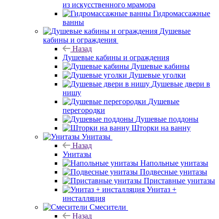
из искусственного мрамора
Гидромассажные
ванны
Душевые
кабины и ограждения
Назад
Душевые кабины и ограждения
Душевые кабины
Душевые уголки
Душевые двери в
нишу
Душевые
перегородки
Душевые поддоны
Шторки на ванну
Унитазы
Назад
Унитазы
Напольные унитазы
Подвесные унитазы
Приставные унитазы
Унитаз +
инсталляция
Смесители
Назад