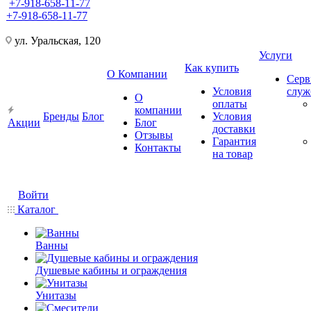
+7-918-658-11-77
+7-918-658-11-77
ул. Уральская, 120
Услуги
Как купить
О Компании
Серв
Условия
слу
О
оплаты
компании
Бренды
Блог
Условия
Акции
Блог
доставки
Отзывы
Гарантия
Контакты
на товар
Войти
Каталог
Ванны
Душевые кабины и ограждения
Унитазы