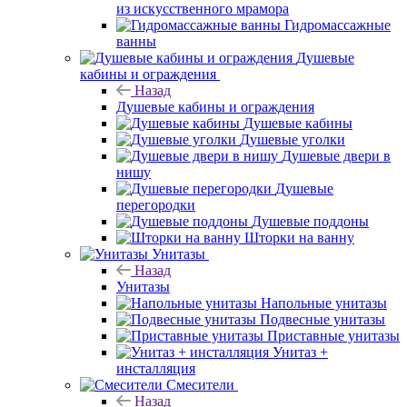
из искусственного мрамора
Гидромассажные
ванны
Душевые
кабины и ограждения
Назад
Душевые кабины и ограждения
Душевые кабины
Душевые уголки
Душевые двери в
нишу
Душевые
перегородки
Душевые поддоны
Шторки на ванну
Унитазы
Назад
Унитазы
Напольные унитазы
Подвесные унитазы
Приставные унитазы
Унитаз +
инсталляция
Смесители
Назад