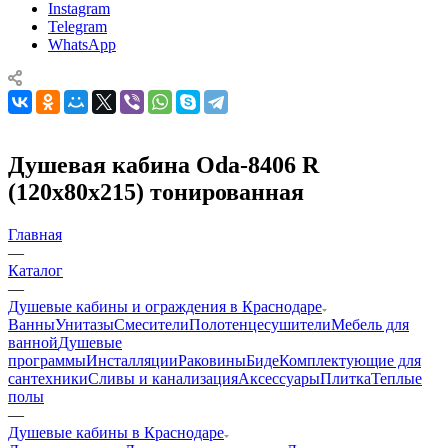
Instagram
Telegram
WhatsApp
Душевая кабина Oda-8406 R
(120х80х215) тонированная
Главная
—
Каталог
—
Душевые кабины и ограждения в Краснодаре
Ванны
Унитазы
Смесители
Полотенцесушители
Мебель для
ванной
Душевые
программы
Инсталляции
Раковины
Биде
Комплектующие для
сантехники
Сливы и канализация
Аксессуары
Плитка
Теплые
полы
—
Душевые кабины в Краснодаре