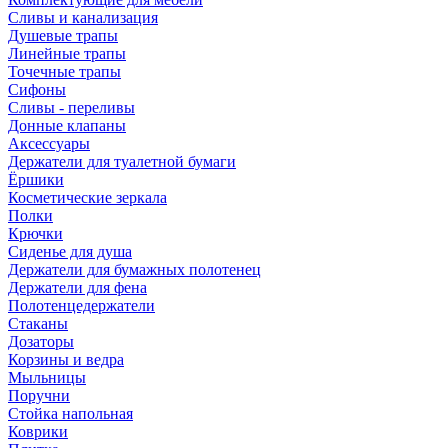
Сливы и канализация
Душевые трапы
Линейные трапы
Точечные трапы
Сифоны
Сливы - переливы
Донные клапаны
Аксессуары
Держатели для туалетной бумаги
Ёршики
Косметические зеркала
Полки
Крючки
Сиденье для душа
Держатели для бумажных полотенец
Держатели для фена
Полотенцедержатели
Стаканы
Дозаторы
Корзины и ведра
Мыльницы
Поручни
Стойка напольная
Коврики