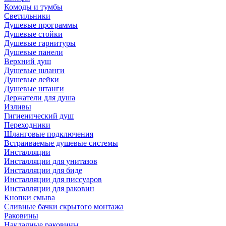
Комоды и тумбы
Светильники
Душевые программы
Душевые стойки
Душевые гарнитуры
Душевые панели
Верхний душ
Душевые шланги
Душевые лейки
Душевые штанги
Держатели для душа
Изливы
Гигиенический душ
Переходники
Шланговые подключения
Встраиваемые душевые системы
Инсталляции
Инсталляции для унитазов
Инсталляции для биде
Инсталляции для писсуаров
Инсталляции для раковин
Кнопки смыва
Сливные бачки скрытого монтажа
Раковины
Накладные раковины