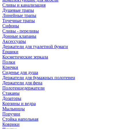
Сливы и канализация
Душевые трапы
Линейные трапы
Точечные трапы
Сифоны
Сливы - переливы
Донные клапаны
Аксессуары
Держатели для туалетной бумаги
Ёршики
Косметические зеркала
Полки
Крючки
Сиденье для душа
Держатели для бумажных полотенец
Держатели для фена
Полотенцедержатели
Стаканы
Дозаторы
Корзины и ведра
Мыльницы
Поручни
Стойка напольная
Коврики