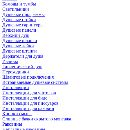
Комоды и тумбы
Светильники
Душевые программы
Душевые стойки
Душевые гарнитуры
Душевые панели
Верхний душ
Душевые шланги
Душевые лейки
Душевые штанги
Держатели для душа
Изливы
Гигиенический душ
Переходники
Шланговые подключения
Встраиваемые душевые системы
Инсталляции
Инсталляции для унитазов
Инсталляции для биде
Инсталляции для писсуаров
Инсталляции для раковин
Кнопки смыва
Сливные бачки скрытого монтажа
Раковины
Накладные раковины