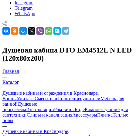
Instagram
Telegram
WhatsApp
Душевая кабина DTO ЕМ4512L N LED
(120х80х200)
Главная
—
Каталог
—
Душевые кабины и ограждения в Краснодаре
Ванны
Унитазы
Смесители
Полотенцесушители
Мебель для
ванной
Душевые
программы
Инсталляции
Раковины
Биде
Комплектующие для
сантехники
Сливы и канализация
Аксессуары
Плитка
Теплые
полы
—
Душевые кабины в Краснодаре