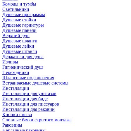
Комоды и тумбы
Светильники
Душевые программы
Душевые стойки
Душевые гарнитуры
Душевые панели
Верхний душ
Душевые шланги
Душевые лейки
Душевые штанги
Держатели для душа
Изливы
Гигиенический душ
Переходники
Шланговые подключения
Встраиваемые душевые системы
Инсталляции
Инсталляции для унитазов
Инсталляции для биде
Инсталляции для писсуаров
Инсталляции для раковин
Кнопки смыва
Сливные бачки скрытого монтажа
Раковины
Накладные раковины