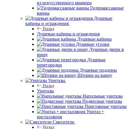
из искусственного мрамора
Гидромассажные
ванны
Душевые
кабины и ограждения
Назад
Душевые кабины и ограждения
Душевые кабины
Душевые уголки
Душевые двери в
нишу
Душевые
перегородки
Душевые поддоны
Шторки на ванну
Унитазы
Назад
Унитазы
Напольные унитазы
Подвесные унитазы
Приставные унитазы
Унитаз +
инсталляция
Смесители
Назад