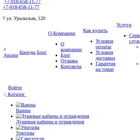
+7-918-658-11-77
+7-918-658-11-77
ул. Уральская, 120
Услуги
Как купить
О Компании
Серв
Условия
слу
О
оплаты
компании
Бренды
Блог
Условия
Акции
Блог
доставки
Отзывы
Гарантия
Контакты
на товар
Войти
Каталог
Ванны
Душевые кабины и ограждения
Унитазы