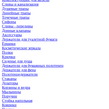
Сливы и канализация
Душевые трапы
Линейные трапы
Точечные трапы
Сифоны
Сливы - переливы
Донные клапаны
Аксессуары
Держатели для туалетной бумаги
Ёршики
Косметические зеркала
Полки
Крючки
Сиденье для душа
Держатели для бумажных полотенец
Держатели для фена
Полотенцедержатели
Стаканы
Дозаторы
Корзины и ведра
Мыльницы
Поручни
Стойка напольная
Коврики