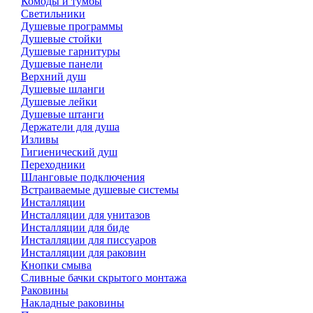
Комоды и тумбы
Светильники
Душевые программы
Душевые стойки
Душевые гарнитуры
Душевые панели
Верхний душ
Душевые шланги
Душевые лейки
Душевые штанги
Держатели для душа
Изливы
Гигиенический душ
Переходники
Шланговые подключения
Встраиваемые душевые системы
Инсталляции
Инсталляции для унитазов
Инсталляции для биде
Инсталляции для писсуаров
Инсталляции для раковин
Кнопки смыва
Сливные бачки скрытого монтажа
Раковины
Накладные раковины