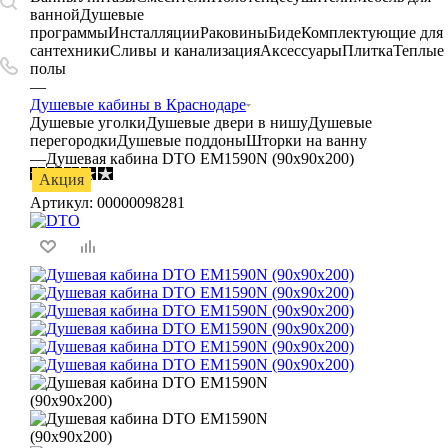
ванной
Душевые
программы
Инсталляции
Раковины
Биде
Комплектующие для
сантехники
Сливы и канализация
Аксессуары
Плитка
Теплые
полы
—
Душевые кабины в Краснодаре
Душевые уголки
Душевые двери в нишу
Душевые
перегородки
Душевые поддоны
Шторки на ванну
—
Душевая кабина DTO ЕМ1590N (90х90х200)
Акция
Артикул:
00000098281