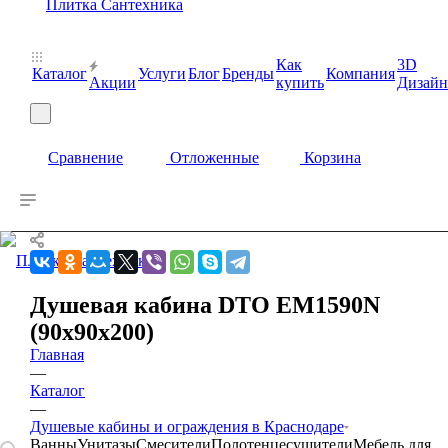
Как
3D
Каталог
Услуги
Блог
Бренды
Компания
Акции
купить
Дизайн
0
0
0
Сравнение
Отложенные
Корзина
Душевая кабина DTO ЕМ1590N
0
0
0
(90х90х200)
Главная
—
Каталог
—
Душевые кабины и ограждения в Краснодаре
Ванны
Унитазы
Смесители
Полотенцесушители
Мебель для