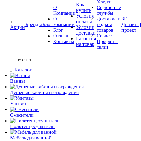
Услуги
Как
О
Сервисные
купить
Компании
службы
Условия
О
Доставка и
3D
оплаты
Бренды
Блог
компании
подъем
Дизайн-
Акции
Условия
Блог
товаров
проект
доставки
Отзывы
Сервес
Гарантия
Контакты
Профи на
на товар
связи
ВОЙТИ
Каталог
Ванны
Душевые кабины и ограждения
Унитазы
Смесители
Полотенцесушители
Мебель для ванной