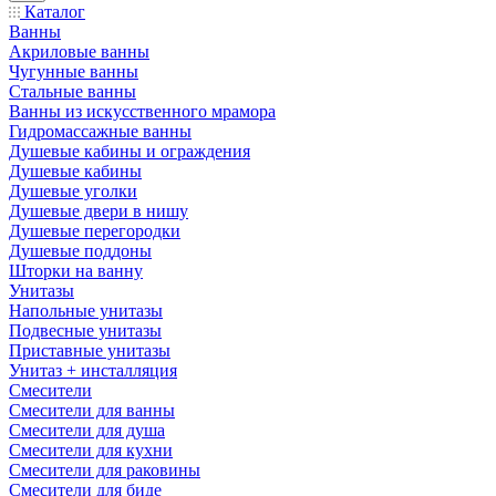
Каталог
Ванны
Акриловые ванны
Чугунные ванны
Стальные ванны
Ванны из искусственного мрамора
Гидромассажные ванны
Душевые кабины и ограждения
Душевые кабины
Душевые уголки
Душевые двери в нишу
Душевые перегородки
Душевые поддоны
Шторки на ванну
Унитазы
Напольные унитазы
Подвесные унитазы
Приставные унитазы
Унитаз + инсталляция
Смесители
Смесители для ванны
Смесители для душа
Смесители для кухни
Смесители для раковины
Смесители для биде