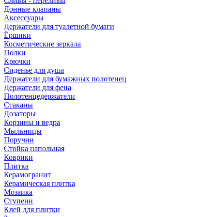
Сливы - переливы
Донные клапаны
Аксессуары
Держатели для туалетной бумаги
Ёршики
Косметические зеркала
Полки
Крючки
Сиденье для душа
Держатели для бумажных полотенец
Держатели для фена
Полотенцедержатели
Стаканы
Дозаторы
Корзины и ведра
Мыльницы
Поручни
Стойка напольная
Коврики
Плитка
Керамогранит
Керамическая плитка
Мозаика
Ступени
Клей для плитки