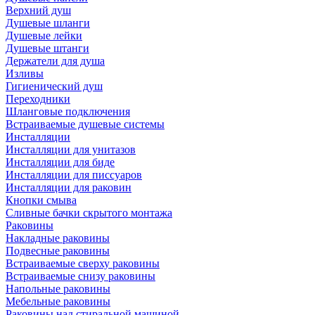
Верхний душ
Душевые шланги
Душевые лейки
Душевые штанги
Держатели для душа
Изливы
Гигиенический душ
Переходники
Шланговые подключения
Встраиваемые душевые системы
Инсталляции
Инсталляции для унитазов
Инсталляции для биде
Инсталляции для писсуаров
Инсталляции для раковин
Кнопки смыва
Сливные бачки скрытого монтажа
Раковины
Накладные раковины
Подвесные раковины
Встраиваемые сверху раковины
Встраиваемые снизу раковины
Напольные раковины
Мебельные раковины
Раковины над стиральной машиной