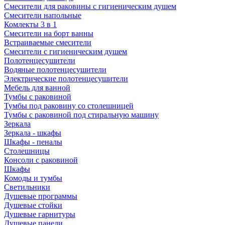
Смесители для раковины с гигиеническим душем
Смесители напольные
Комлекты 3 в 1
Смесители на борт ванны
Встраиваемые смесители
Смесители с гигиеническим душем
Полотенцесушители
Водяные полотенцесушители
Электрические полотенцесушители
Мебель для ванной
Тумбы с раковиной
Тумбы под раковину со столешницей
Тумбы с раковиной под стиральную машину
Зеркала
Зеркала - шкафы
Шкафы - пеналы
Столешницы
Консоли с раковиной
Шкафы
Комоды и тумбы
Светильники
Душевые программы
Душевые стойки
Душевые гарнитуры
Душевые панели