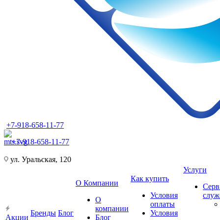
+7-918-658-11-77
+7-918-658-11-77
ул. Уральская, 120
Услуги
Как купить
О Компании
Серв
Условия
слу
О
оплаты
компании
Бренды
Блог
Условия
Акции
Блог