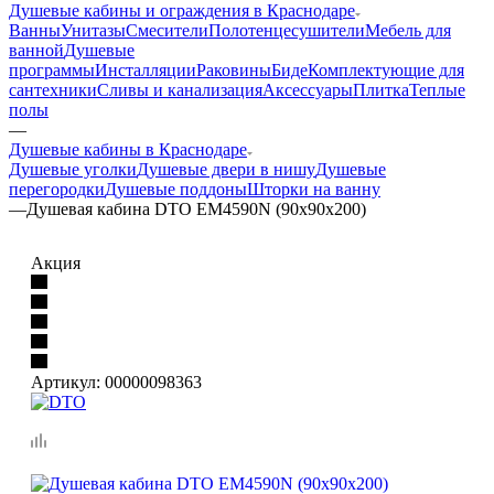
Душевые кабины и ограждения в Краснодаре
Ванны
Унитазы
Смесители
Полотенцесушители
Мебель для
ванной
Душевые
программы
Инсталляции
Раковины
Биде
Комплектующие для
сантехники
Сливы и канализация
Аксессуары
Плитка
Теплые
полы
—
Душевые кабины в Краснодаре
Душевые уголки
Душевые двери в нишу
Душевые
перегородки
Душевые поддоны
Шторки на ванну
—
Душевая кабина DTO ЕМ4590N (90х90х200)
Акция
Артикул:
00000098363