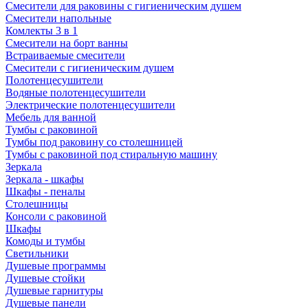
Смесители для раковины с гигиеническим душем
Смесители напольные
Комлекты 3 в 1
Смесители на борт ванны
Встраиваемые смесители
Смесители с гигиеническим душем
Полотенцесушители
Водяные полотенцесушители
Электрические полотенцесушители
Мебель для ванной
Тумбы с раковиной
Тумбы под раковину со столешницей
Тумбы с раковиной под стиральную машину
Зеркала
Зеркала - шкафы
Шкафы - пеналы
Столешницы
Консоли с раковиной
Шкафы
Комоды и тумбы
Светильники
Душевые программы
Душевые стойки
Душевые гарнитуры
Душевые панели