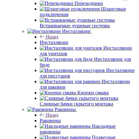
Переходники
Шланговые
подключения
Встраиваемые душевые системы
Инсталляции
Назад
Инсталляции
Инсталляции
для унитазов
Инсталляции для
биде
Инсталляции
для писсуаров
Инсталляции
для раковин
Кнопки смыва
Сливные бачки скрытого монтажа
Раковины
Назад
Раковины
Накладные
раковины
Подвесные