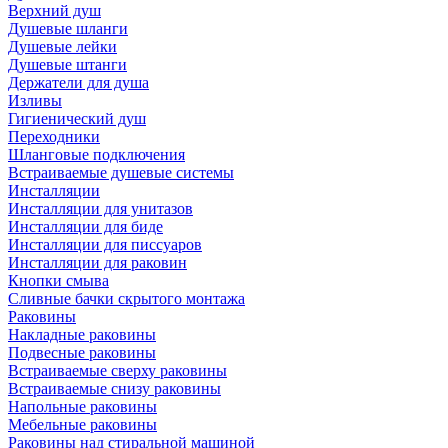
Верхний душ
Душевые шланги
Душевые лейки
Душевые штанги
Держатели для душа
Изливы
Гигиенический душ
Переходники
Шланговые подключения
Встраиваемые душевые системы
Инсталляции
Инсталляции для унитазов
Инсталляции для биде
Инсталляции для писсуаров
Инсталляции для раковин
Кнопки смыва
Сливные бачки скрытого монтажа
Раковины
Накладные раковины
Подвесные раковины
Встраиваемые сверху раковины
Встраиваемые снизу раковины
Напольные раковины
Мебельные раковины
Раковины над стиральной машиной