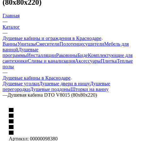
(80х80х220)
Главная
—
Каталог
—
Душевые кабины и ограждения в Краснодаре
Ванны
Унитазы
Смесители
Полотенцесушители
Мебель для
ванной
Душевые
программы
Инсталляции
Раковины
Биде
Комплектующие для
сантехники
Сливы и канализация
Аксессуары
Плитка
Теплые
полы
—
Душевые кабины в Краснодаре
Душевые уголки
Душевые двери в нишу
Душевые
перегородки
Душевые поддоны
Шторки на ванну
—
Душевая кабина DTO V8015 (80х80х220)
Артикул:
00000098380