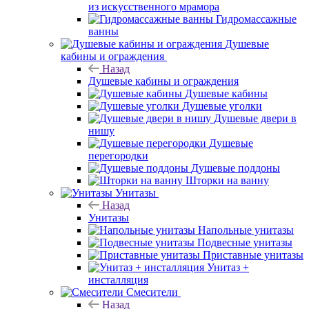
из искусственного мрамора
Гидромассажные
ванны
Душевые
кабины и ограждения
Назад
Душевые кабины и ограждения
Душевые кабины
Душевые уголки
Душевые двери в
нишу
Душевые
перегородки
Душевые поддоны
Шторки на ванну
Унитазы
Назад
Унитазы
Напольные унитазы
Подвесные унитазы
Приставные унитазы
Унитаз +
инсталляция
Смесители
Назад