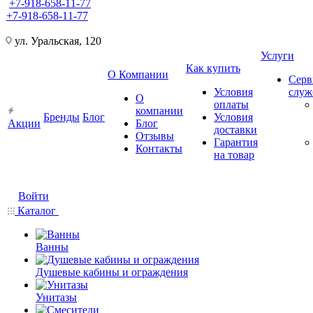
+7-918-658-11-77
+7-918-658-11-77
ул. Уральская, 120
Услуги
Как купить
О Компании
Серв
Условия
слу
О
оплаты
компании
Бренды
Блог
Условия
Акции
Блог
доставки
Отзывы
Гарантия
Контакты
на товар
Войти
Каталог
Ванны
Душевые кабины и ограждения
Унитазы