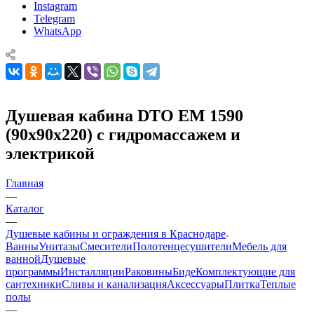
Instagram
Telegram
WhatsApp
Душевая кабина DTO ЕМ 1590
(90х90х220) с гидромассажем и
электрикой
Главная
—
Каталог
—
Душевые кабины и ограждения в Краснодаре
Ванны
Унитазы
Смесители
Полотенцесушители
Мебель для
ванной
Душевые
программы
Инсталляции
Раковины
Биде
Комплектующие для
сантехники
Сливы и канализация
Аксессуары
Плитка
Теплые
полы
—