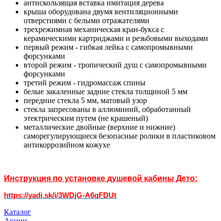
антискользящая вставка имитация дерева
крыша оборудована двумя вентиляционными
отверстиями с белыми отражателями
трехрежимная механическая кран-букса с
керамическими картриджами и резьбовыми выходами
первый режим - гибкая лейка с самопромывными
форсунками
второй режим - тропический душ с самопромывными
форсунками
третий режим - гидромассаж спины
белые закаленные задние стекла толщиной 5 мм
передние стекла 5 мм, матовый узор
стекла запресованы в аллюминий, обработанный
этектрическим путем (не крашеный)
металлические двойные (верхние и нижние)
саморегулирующиеся безопасные ролики в пластиковом
антикоррозийном кожухе
Инструкция по установке душевой кабины Дето:
https://yadi.sk/i/3WDjG-A6qFDUt
Каталог
Акции