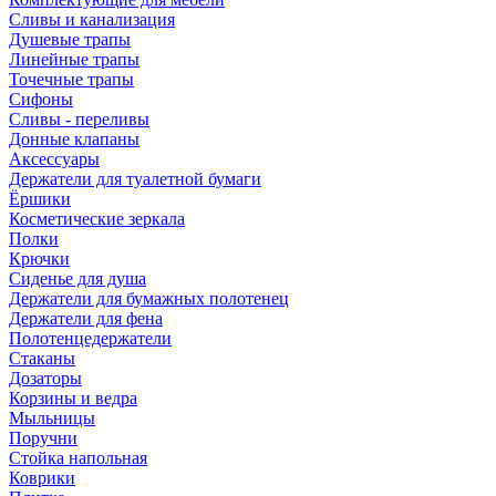
Сливы и канализация
Душевые трапы
Линейные трапы
Точечные трапы
Сифоны
Сливы - переливы
Донные клапаны
Аксессуары
Держатели для туалетной бумаги
Ёршики
Косметические зеркала
Полки
Крючки
Сиденье для душа
Держатели для бумажных полотенец
Держатели для фена
Полотенцедержатели
Стаканы
Дозаторы
Корзины и ведра
Мыльницы
Поручни
Стойка напольная
Коврики