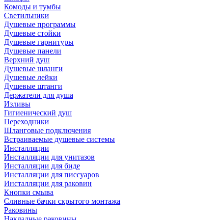
Комоды и тумбы
Светильники
Душевые программы
Душевые стойки
Душевые гарнитуры
Душевые панели
Верхний душ
Душевые шланги
Душевые лейки
Душевые штанги
Держатели для душа
Изливы
Гигиенический душ
Переходники
Шланговые подключения
Встраиваемые душевые системы
Инсталляции
Инсталляции для унитазов
Инсталляции для биде
Инсталляции для писсуаров
Инсталляции для раковин
Кнопки смыва
Сливные бачки скрытого монтажа
Раковины
Накладные раковины