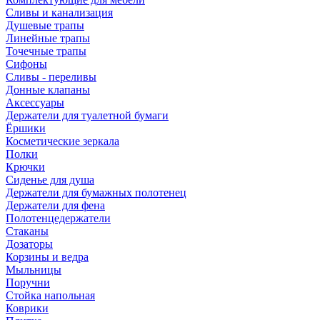
Сливы и канализация
Душевые трапы
Линейные трапы
Точечные трапы
Сифоны
Сливы - переливы
Донные клапаны
Аксессуары
Держатели для туалетной бумаги
Ёршики
Косметические зеркала
Полки
Крючки
Сиденье для душа
Держатели для бумажных полотенец
Держатели для фена
Полотенцедержатели
Стаканы
Дозаторы
Корзины и ведра
Мыльницы
Поручни
Стойка напольная
Коврики