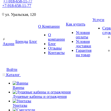
+7-918-658-11-77
+7-918-658-11-77
ул. Уральская, 120
Услуги
Как купить
О Компании
Серв
Условия
слу
О
оплаты
компании
Бренды
Блог
Условия
Акции
Блог
доставки
Отзывы
Гарантия
Контакты
на товар
Войти
Каталог
Ванны
Душевые кабины и ограждения
Унитазы