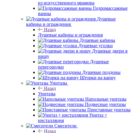
из искусственного мрамора
Гидромассажные
ванны
Душевые
кабины и ограждения
Назад
Душевые кабины и ограждения
Душевые кабины
Душевые уголки
Душевые двери в
нишу
Душевые
перегородки
Душевые поддоны
Шторки на ванну
Унитазы
Назад
Унитазы
Напольные унитазы
Подвесные унитазы
Приставные унитазы
Унитаз +
инсталляция
Смесители
Назад