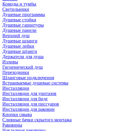
Комоды и тумбы
Светильники
Душевые программы
Душевые стойки
Душевые гарнитуры
Душевые панели
Верхний душ
Душевые шланги
Душевые лейки
Душевые штанги
Держатели для душа
Изливы
Гигиенический душ
Переходники
Шланговые подключения
Встраиваемые душевые системы
Инсталляции
Инсталляции для унитазов
Инсталляции для биде
Инсталляции для писсуаров
Инсталляции для раковин
Кнопки смыва
Сливные бачки скрытого монтажа
Раковины
Накладные раковины