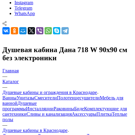
Instagram
Telegram
WhatsApp
Душевая кабина Дана 718 W 90х90 см
без электроники
Главная
—
Каталог
—
Душевые кабины и ограждения в Краснодаре
Ванны
Унитазы
Смесители
Полотенцесушители
Мебель для
ванной
Душевые
программы
Инсталляции
Раковины
Биде
Комплектующие для
сантехники
Сливы и канализация
Аксессуары
Плитка
Теплые
полы
—
Душевые кабины в Краснодаре