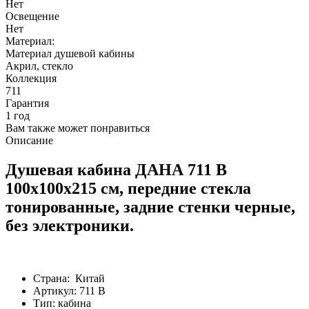
Страна: Китай
Артикул: 711 B
Тип: кабина
Управление: ручное
Вид поддона: низкий
Высота поддона, см: 13
Материал поддона: акрил
Ширина, см: 100
Глубина, см: 100
Высота, см: 215
Форма: четверть круга
Количество секций двери: 2
Толщина полотна двери, мм: 4
Цвет задней стенки: черные
Цвет передних стёкл: тонированные
Материал профиля: алюминий
Цвет профиля: матовый, хром
Стилистика дизайна: современный стиль
Каталог
Акции
Услуги