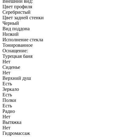
Есть
Радио
Нет
Вытяжка
Нет
Гидромассаж
Нет
Освещение
Нет
Материал:
Материал душевой кабины
Акрил, стекло
Коллекция
711
Гарантия
1 год
Вам также может понравиться
Описание
Душевая кабина ДАНА 711 B
100х100х215 см, передние стекла
тонированные
, задние стенки черные,
без электроники.