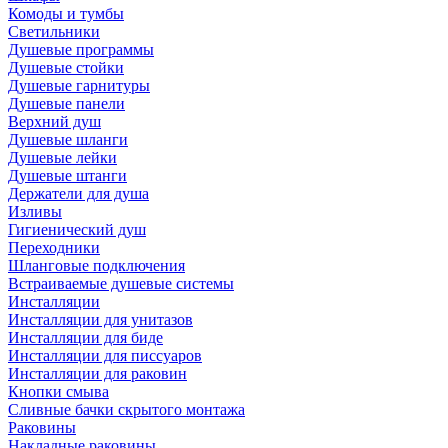
Комоды и тумбы
Светильники
Душевые программы
Душевые стойки
Душевые гарнитуры
Душевые панели
Верхний душ
Душевые шланги
Душевые лейки
Душевые штанги
Держатели для душа
Изливы
Гигиенический душ
Переходники
Шланговые подключения
Встраиваемые душевые системы
Инсталляции
Инсталляции для унитазов
Инсталляции для биде
Инсталляции для писсуаров
Инсталляции для раковин
Кнопки смыва
Сливные бачки скрытого монтажа
Раковины
Накладные раковины