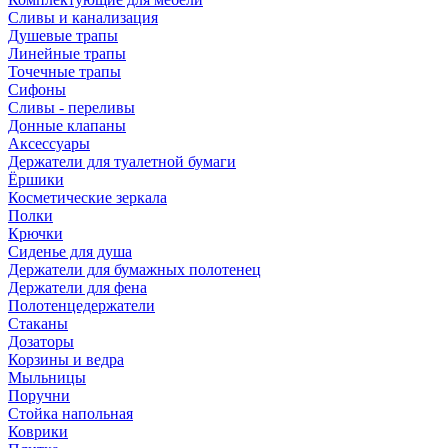
Сливы и канализация
Душевые трапы
Линейные трапы
Точечные трапы
Сифоны
Сливы - переливы
Донные клапаны
Аксессуары
Держатели для туалетной бумаги
Ёршики
Косметические зеркала
Полки
Крючки
Сиденье для душа
Держатели для бумажных полотенец
Держатели для фена
Полотенцедержатели
Стаканы
Дозаторы
Корзины и ведра
Мыльницы
Поручни
Стойка напольная
Коврики