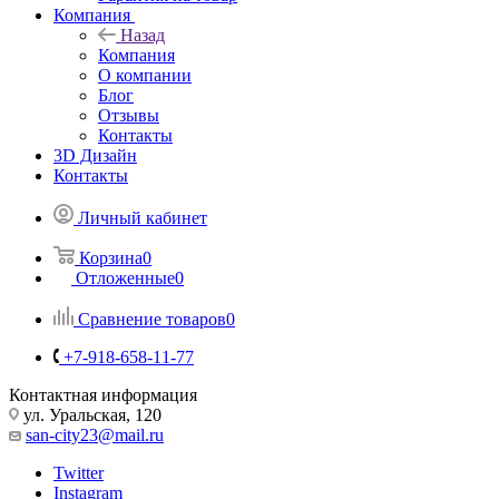
Контактная информация
ул. Уральская, 120
san-city23@mail.ru
Twitter
Instagram
Telegram
WhatsApp
Душевая кабина Дана 711 B 100х100 см
без электроники
Главная
—
Каталог
—
Душевые кабины и ограждения в Краснодаре
Ванны
Унитазы
Смесители
Полотенцесушители
Мебель для
ванной
Душевые