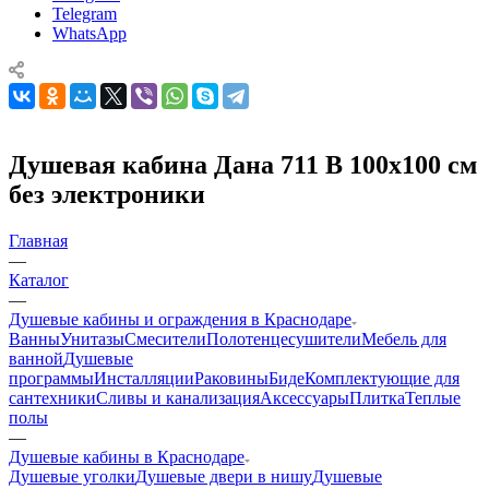
программы
Инсталляции
Раковины
Биде
Комплектующие для
сантехники
Сливы и канализация
Аксессуары
Плитка
Теплые
полы
—
Душевые кабины в Краснодаре
Душевые уголки
Душевые двери в нишу
Душевые
перегородки
Душевые поддоны
Шторки на ванну
—
Душевая кабина Дана 711 B 100х100 см без электроники
Артикул:
711B100
0
₽
/шт