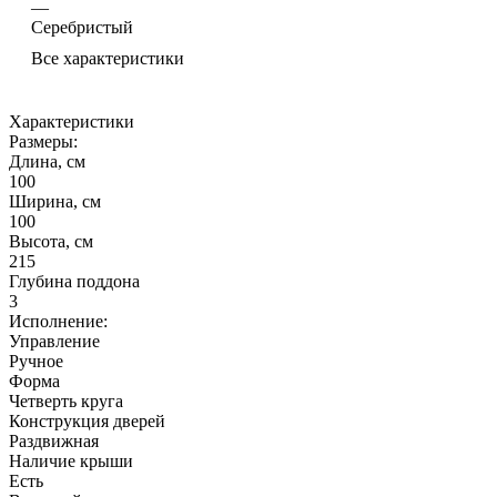
Форма
Четверть круга
Конструкция дверей
Раздвижная
Наличие крыши
Есть
Внешний вид:
Цвет профиля
Серебристый
Цвет задней стенки
Черный
Вид поддона
Низкий
Исполнение стекла
Тонированное
Оснащение:
Турецкая баня
Нет
Сиденье
Нет
Верхний душ
Есть
Зеркало
Есть
Полки