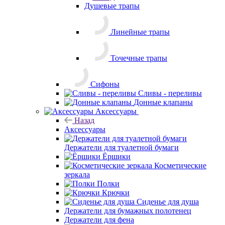
Точечные трапы
Сифоны
Сливы - переливы
Донные клапаны
Аксессуары
Назад
Аксессуары
Держатели для туалетной бумаги
Ёршики
Косметические
зеркала
Полки
Крючки
Сиденье для душа
Держатели для бумажных полотенец
Держатели для фена
Полотенцедержатели
Стаканы
Дозаторы
Корзины и ведра
Мыльницы
Поручни
Стойка напольная