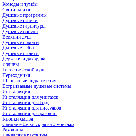
Комоды и тумбы
Светильники
Душевые программы
Душевые стойки
Душевые гарнитуры
Душевые панели
Верхний душ
Душевые шланги
Душевые лейки
Душевые штанги
Держатели для душа
Изливы
Гигиенический душ
Переходники
Шланговые подключения
Встраиваемые душевые системы
Инсталляции
Инсталляции для унитазов
Инсталляции для биде
Инсталляции для писсуаров
Инсталляции для раковин
Кнопки смыва
Сливные бачки скрытого монтажа
Раковины
Накладные раковины