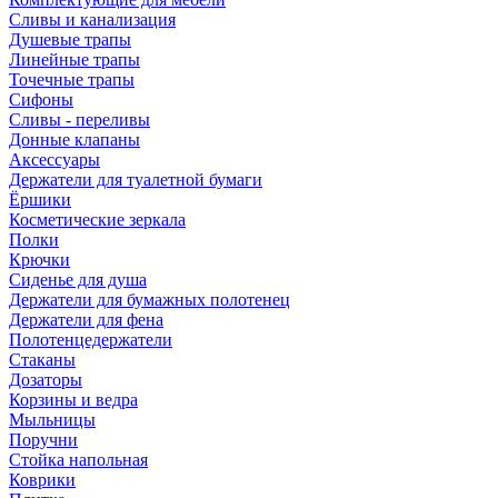
Сливы и канализация
Душевые трапы
Линейные трапы
Точечные трапы
Сифоны
Сливы - переливы
Донные клапаны
Аксессуары
Держатели для туалетной бумаги
Ёршики
Косметические зеркала
Полки
Крючки
Сиденье для душа
Держатели для бумажных полотенец
Держатели для фена
Полотенцедержатели
Стаканы
Дозаторы
Корзины и ведра
Мыльницы
Поручни
Стойка напольная
Коврики