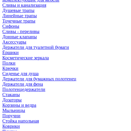
Сливы и канализация
Душевые трапы
Линейные трапы
Точечные трапы
Сифоны
Сливы - переливы
Донные клапаны
Аксессуары
Держатели для туалетной бумаги
Ёршики
Косметические зеркала
Полки
Крючки
Сиденье для душа
Держатели для бумажных полотенец
Держатели для фена
Полотенцедержатели
Стаканы
Дозаторы
Корзины и ведра
Мыльницы
Поручни
Стойка напольная
Коврики