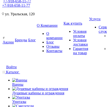
+7-918-658-11-77
+7-918-658-11-77
ул. Уральская, 120
Услуги
Как купить
О Компании
Серв
Условия
слу
О
оплаты
компании
Бренды
Блог
Условия
Акции
Блог
доставки
Отзывы
Гарантия
Контакты
на товар
Войти
Каталог
Ванны
Душевые кабины и ограждения
Унитазы