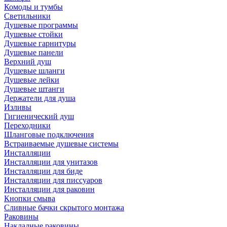
Комоды и тумбы
Светильники
Душевые программы
Душевые стойки
Душевые гарнитуры
Душевые панели
Верхний душ
Душевые шланги
Душевые лейки
Душевые штанги
Держатели для душа
Изливы
Гигиенический душ
Переходники
Шланговые подключения
Встраиваемые душевые системы
Инсталляции
Инсталляции для унитазов
Инсталляции для биде
Инсталляции для писсуаров
Инсталляции для раковин
Кнопки смыва
Сливные бачки скрытого монтажа
Раковины
Накладные раковины