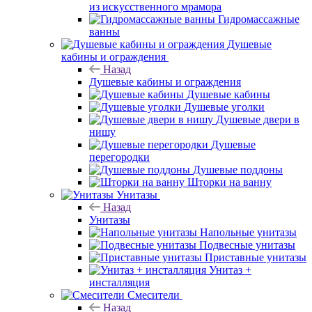
из искусственного мрамора
Гидромассажные
ванны
Душевые
кабины и ограждения
Назад
Душевые кабины и ограждения
Душевые кабины
Душевые уголки
Душевые двери в
нишу
Душевые
перегородки
Душевые поддоны
Шторки на ванну
Унитазы
Назад
Унитазы
Напольные унитазы
Подвесные унитазы
Приставные унитазы
Унитаз +
инсталляция
Смесители
Назад