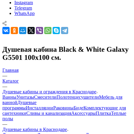
Instagram
Telegram
WhatsApp
Душевая кабина Black & White Galaxy
G5501 100х100 см.
Главная
—
Каталог
—
Душевые кабины и ограждения в Краснодаре
Ванны
Унитазы
Смесители
Полотенцесушители
Мебель для
ванной
Душевые
программы
Инсталляции
Раковины
Биде
Комплектующие для
сантехники
Сливы и канализация
Аксессуары
Плитка
Теплые
полы
—
Душевые кабины в Краснодаре