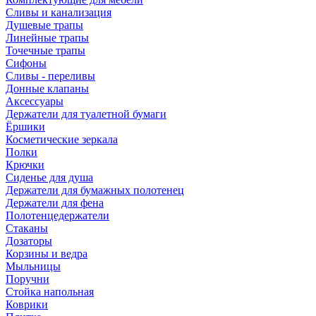
Сливы и канализация
Душевые трапы
Линейные трапы
Точечные трапы
Сифоны
Сливы - переливы
Донные клапаны
Аксессуары
Держатели для туалетной бумаги
Ёршики
Косметические зеркала
Полки
Крючки
Сиденье для душа
Держатели для бумажных полотенец
Держатели для фена
Полотенцедержатели
Стаканы
Дозаторы
Корзины и ведра
Мыльницы
Поручни
Стойка напольная
Коврики