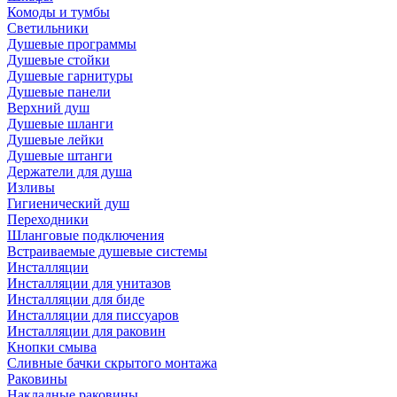
Комоды и тумбы
Светильники
Душевые программы
Душевые стойки
Душевые гарнитуры
Душевые панели
Верхний душ
Душевые шланги
Душевые лейки
Душевые штанги
Держатели для душа
Изливы
Гигиенический душ
Переходники
Шланговые подключения
Встраиваемые душевые системы
Инсталляции
Инсталляции для унитазов
Инсталляции для биде
Инсталляции для писсуаров
Инсталляции для раковин
Кнопки смыва
Сливные бачки скрытого монтажа
Раковины
Накладные раковины