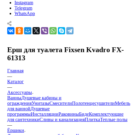
Instagram
Telegram
WhatsApp
Ерш для туалета Fixsen Kvadro FX-
61313
Главная
—
Каталог
—
Аксессуары
Ванны
Душевые кабины и
ограждения
Унитазы
Смесители
Полотенцесушители
Мебель
для ванной
Душевые
программы
Инсталляции
Раковины
Биде
Комплектующие
для сантехники
Сливы и канализация
Плитка
Теплые полы
—
Ёршики