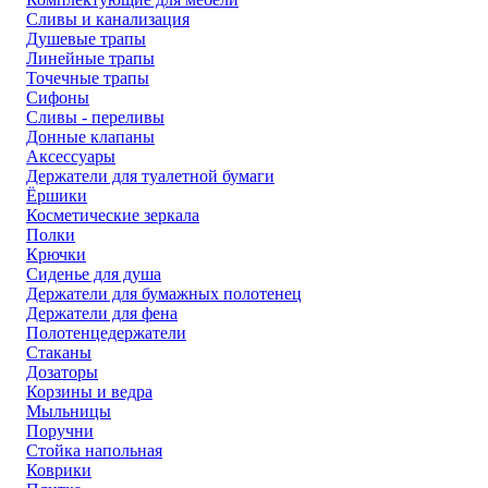
Сливы и канализация
Душевые трапы
Линейные трапы
Точечные трапы
Сифоны
Сливы - переливы
Донные клапаны
Аксессуары
Держатели для туалетной бумаги
Ёршики
Косметические зеркала
Полки
Крючки
Сиденье для душа
Держатели для бумажных полотенец
Держатели для фена
Полотенцедержатели
Стаканы
Дозаторы
Корзины и ведра
Мыльницы
Поручни
Стойка напольная
Коврики