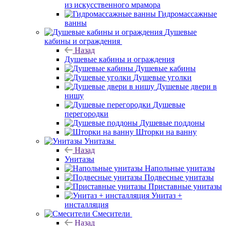
из искусственного мрамора
Гидромассажные
ванны
Душевые
кабины и ограждения
Назад
Душевые кабины и ограждения
Душевые кабины
Душевые уголки
Душевые двери в
нишу
Душевые
перегородки
Душевые поддоны
Шторки на ванну
Унитазы
Назад
Унитазы
Напольные унитазы
Подвесные унитазы
Приставные унитазы
Унитаз +
инсталляция
Смесители
Назад