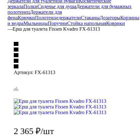
Держатели для туалетной бумаги
Косметические
зеркала
Полки
Сиденье для душа
Держатели для бумажных
полотенец
Держатели для
фена
Крючки
Полотенцедержатели
Стаканы
Дозаторы
Корзины
и ведра
Мыльницы
Поручни
Стойка напольная
Коврики
—
Ерш для туалета Fixsen Kvadro FX-61313
Артикул:
FX-61313
2 365
₽
/шт