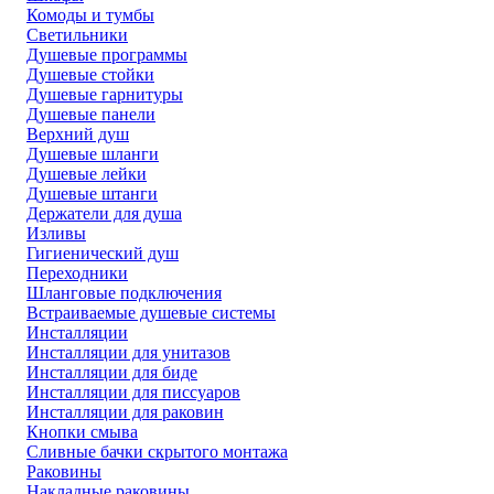
Комоды и тумбы
Светильники
Душевые программы
Душевые стойки
Душевые гарнитуры
Душевые панели
Верхний душ
Душевые шланги
Душевые лейки
Душевые штанги
Держатели для душа
Изливы
Гигиенический душ
Переходники
Шланговые подключения
Встраиваемые душевые системы
Инсталляции
Инсталляции для унитазов
Инсталляции для биде
Инсталляции для писсуаров
Инсталляции для раковин
Кнопки смыва
Сливные бачки скрытого монтажа
Раковины
Накладные раковины