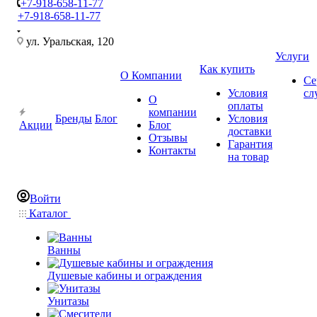
+7-918-658-11-77
+7-918-658-11-77
ул. Уральская, 120
Услуги
Как купить
О Компании
Се
Условия
сл
О
оплаты
компании
Бренды
Блог
Условия
Акции
Блог
доставки
Отзывы
Гарантия
Контакты
на товар
Войти
Каталог
Ванны
Душевые кабины и ограждения
Унитазы