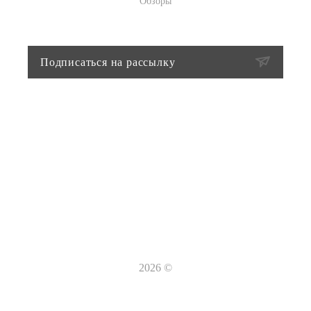
Обзоры
Подписаться на рассылку
+7-918-658-11-77
+7-918-658-11-77
san-city23@mail.ru
ул. Уральская, 120
2026 ©