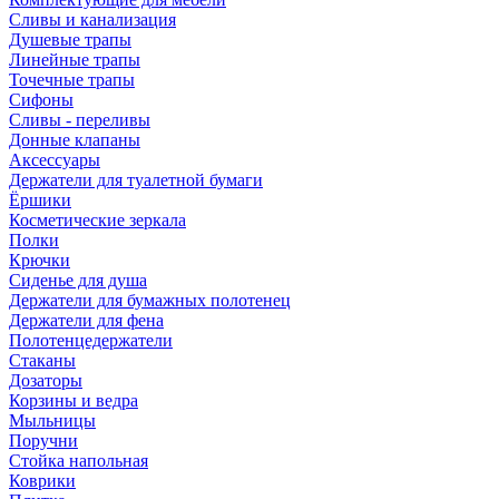
Сливы и канализация
Душевые трапы
Линейные трапы
Точечные трапы
Сифоны
Сливы - переливы
Донные клапаны
Аксессуары
Держатели для туалетной бумаги
Ёршики
Косметические зеркала
Полки
Крючки
Сиденье для душа
Держатели для бумажных полотенец
Держатели для фена
Полотенцедержатели
Стаканы
Дозаторы
Корзины и ведра
Мыльницы
Поручни
Стойка напольная
Коврики