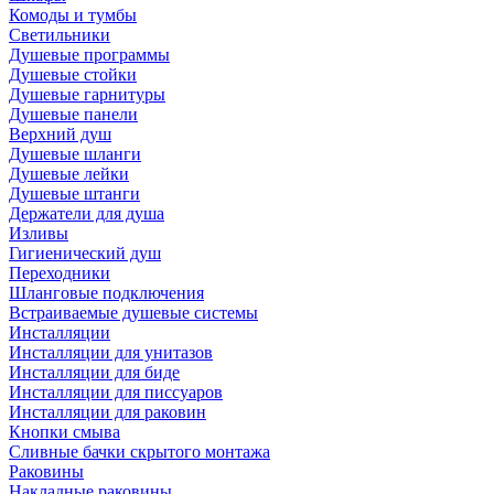
Комоды и тумбы
Светильники
Душевые программы
Душевые стойки
Душевые гарнитуры
Душевые панели
Верхний душ
Душевые шланги
Душевые лейки
Душевые штанги
Держатели для душа
Изливы
Гигиенический душ
Переходники
Шланговые подключения
Встраиваемые душевые системы
Инсталляции
Инсталляции для унитазов
Инсталляции для биде
Инсталляции для писсуаров
Инсталляции для раковин
Кнопки смыва
Сливные бачки скрытого монтажа
Раковины
Накладные раковины