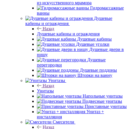
из искусственного мрамора
Гидромассажные
ванны
Душевые
кабины и ограждения
Назад
Душевые кабины и ограждения
Душевые кабины
Душевые уголки
Душевые двери в
нишу
Душевые
перегородки
Душевые поддоны
Шторки на ванну
Унитазы
Назад
Унитазы
Напольные унитазы
Подвесные унитазы
Приставные унитазы
Унитаз +
инсталляция
Смесители
Назад