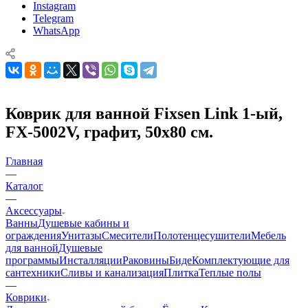
Instagram
Telegram
WhatsApp
Коврик для ванной Fixsen Link 1-ый,
FX-5002V, графит, 50х80 см.
Главная
—
Каталог
—
Аксессуары
Ванны
Душевые кабины и
ограждения
Унитазы
Смесители
Полотенцесушители
Мебель
для ванной
Душевые
программы
Инсталляции
Раковины
Биде
Комплектующие для
сантехники
Сливы и канализация
Плитка
Теплые полы
—
Коврики