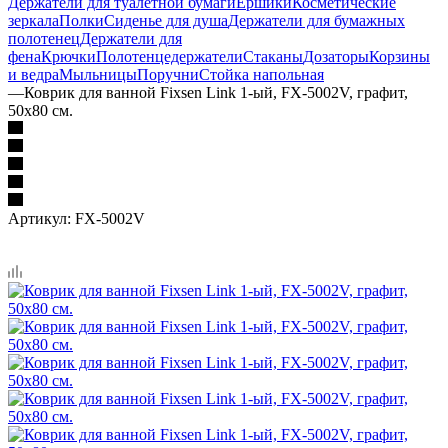
Держатели для туалетной бумаги
Ёршики
Косметические
зеркала
Полки
Сиденье для душа
Держатели для бумажных
полотенец
Держатели для
фена
Крючки
Полотенцедержатели
Стаканы
Дозаторы
Корзины
и ведра
Мыльницы
Поручни
Стойка напольная
—
Коврик для ванной Fixsen Link 1-ый, FX-5002V, графит,
50х80 см.
Артикул:
FX-5002V