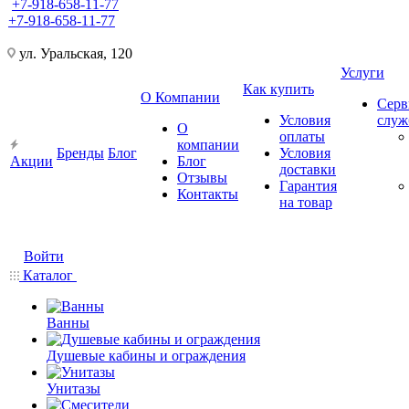
+7-918-658-11-77
+7-918-658-11-77
ул. Уральская, 120
Услуги
Как купить
О Компании
Серв
Условия
слу
О
оплаты
компании
Бренды
Блог
Условия
Акции
Блог
доставки
Отзывы
Гарантия
Контакты
на товар
Войти
Каталог
Ванны
Душевые кабины и ограждения
Унитазы