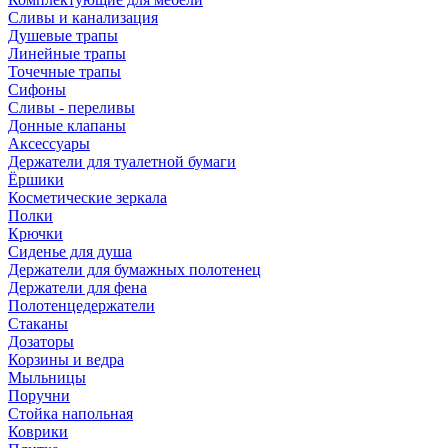
Сливы и канализация
Душевые трапы
Линейные трапы
Точечные трапы
Сифоны
Сливы - переливы
Донные клапаны
Аксессуары
Держатели для туалетной бумаги
Ёршики
Косметические зеркала
Полки
Крючки
Сиденье для душа
Держатели для бумажных полотенец
Держатели для фена
Полотенцедержатели
Стаканы
Дозаторы
Корзины и ведра
Мыльницы
Поручни
Стойка напольная
Коврики