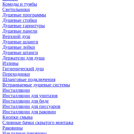
Комоды и тумбы
Светильники
Душевые программы
Душевые стойки
Душевые гарнитуры
Душевые панели
Верхний душ
Душевые шланги
Душевые лейки
Душевые штанги
Держатели для душа
Изливы
Гигиенический душ
Переходники
Шланговые подключения
Встраиваемые душевые системы
Инсталляции
Инсталляции для унитазов
Инсталляции для биде
Инсталляции для писсуаров
Инсталляции для раковин
Кнопки смыва
Сливные бачки скрытого монтажа
Раковины
Накладные раковины