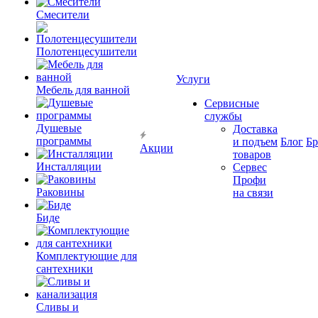
Смесители
Полотенцесушители
Услуги
Мебель для ванной
Сервисные
службы
Душевые
Доставка
программы
и подъем
Блог
Б
Акции
товаров
Инсталляции
Сервес
Профи
Раковины
на связи
Биде
Комплектующие для
сантехники
Сливы и