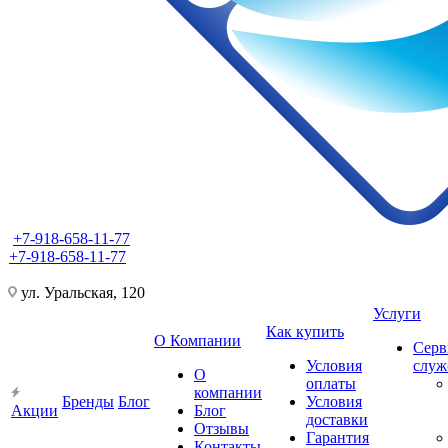
+7-918-658-11-77
+7-918-658-11-77
ул. Уральская, 120
Услуги
Как купить
О Компании
Серв
Условия
слу
О
оплаты
компании
Бренды
Блог
Условия
Акции
Блог
доставки
Отзывы
Гарантия
Контакты