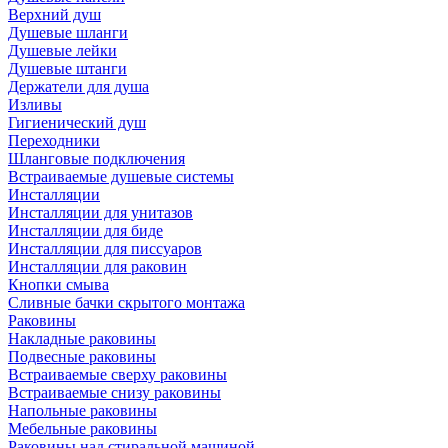
Верхний душ
Душевые шланги
Душевые лейки
Душевые штанги
Держатели для душа
Изливы
Гигиенический душ
Переходники
Шланговые подключения
Встраиваемые душевые системы
Инсталляции
Инсталляции для унитазов
Инсталляции для биде
Инсталляции для писсуаров
Инсталляции для раковин
Кнопки смыва
Сливные бачки скрытого монтажа
Раковины
Накладные раковины
Подвесные раковины
Встраиваемые сверху раковины
Встраиваемые снизу раковины
Напольные раковины
Мебельные раковины
Раковины над стиральной машиной