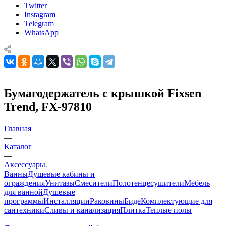
Twitter
Instagram
Telegram
WhatsApp
Бумагодержатель с крышкой Fixsen
Trend, FX-97810
Главная
—
Каталог
—
Аксессуары
Ванны
Душевые кабины и
ограждения
Унитазы
Смесители
Полотенцесушители
Мебель
для ванной
Душевые
программы
Инсталляции
Раковины
Биде
Комплектующие для
сантехники
Сливы и канализация
Плитка
Теплые полы
—