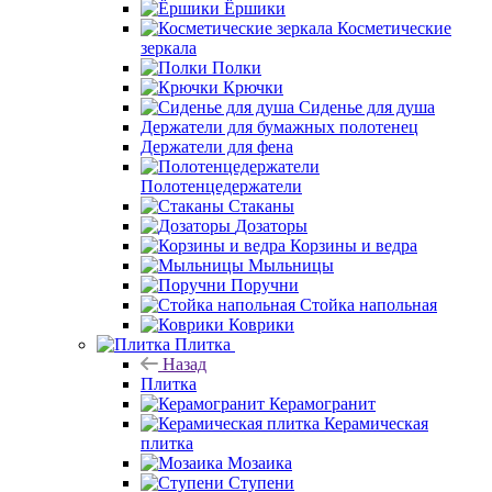
Ёршики
Косметические
зеркала
Полки
Крючки
Сиденье для душа
Держатели для бумажных полотенец
Держатели для фена
Полотенцедержатели
Стаканы
Дозаторы
Корзины и ведра
Мыльницы
Поручни
Стойка напольная
Коврики
Плитка
Назад
Плитка
Керамогранит
Керамическая
плитка
Мозаика
Ступени