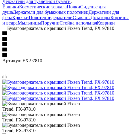
Держатели для туалетной бумаги
Ёршики
Косметические зеркала
Полки
Сиденье для
душа
Держатели для бумажных полотенец
Держатели для
фена
Крючки
Полотенцедержатели
Стаканы
Дозаторы
Корзины
и ведра
Мыльницы
Поручни
Стойка напольная
Коврики
—
Бумагодержатель с крышкой Fixsen Trend, FX-97810
Артикул:
FX-97810