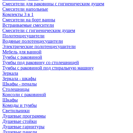
Смесители для раковины с гигиеническим душем
Смесители напольные
Комлекты 3 в 1
Смесители на борт ванны
Встраиваемые смесители
Смесители с гигиеническим душем
Полотенцесушители
Водяные полотенцесушители
Электрические полотенцесушители
Мебель для ванной
Тумбы с раковиной
Тумбы под раковину со столешницей
Тумбы с раковиной под стиральную машину
Зеркала
Зеркала - шкафы
Шкафы - пеналы
Столешницы
Консоли с раковиной
Шкафы
Комоды и тумбы
Светильники
Душевые программы
Душевые стойки
Душевые гарнитуры
Душевые панели