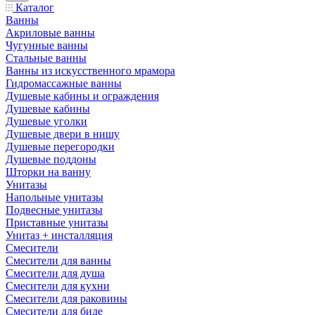
Каталог
Ванны
Акриловые ванны
Чугунные ванны
Стальные ванны
Ванны из искусственного мрамора
Гидромассажные ванны
Душевые кабины и ограждения
Душевые кабины
Душевые уголки
Душевые двери в нишу
Душевые перегородки
Душевые поддоны
Шторки на ванну
Унитазы
Напольные унитазы
Подвесные унитазы
Приставные унитазы
Унитаз + инсталляция
Смесители
Смесители для ванны
Смесители для душа
Смесители для кухни
Смесители для раковины
Смесители для биде