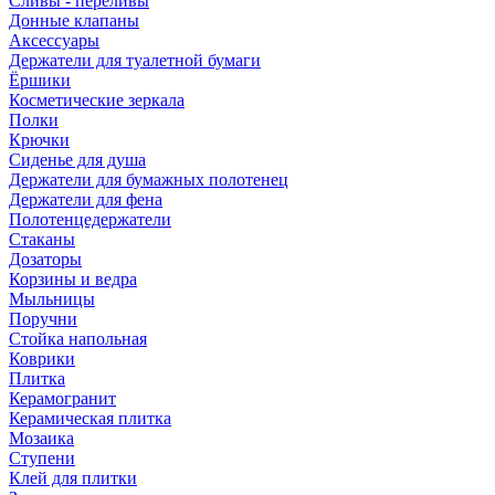
Сливы - переливы
Донные клапаны
Аксессуары
Держатели для туалетной бумаги
Ёршики
Косметические зеркала
Полки
Крючки
Сиденье для душа
Держатели для бумажных полотенец
Держатели для фена
Полотенцедержатели
Стаканы
Дозаторы
Корзины и ведра
Мыльницы
Поручни
Стойка напольная
Коврики
Плитка
Керамогранит
Керамическая плитка
Мозаика
Ступени
Клей для плитки