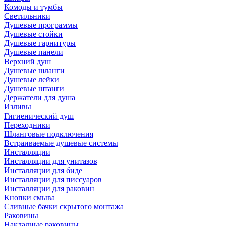
Комоды и тумбы
Светильники
Душевые программы
Душевые стойки
Душевые гарнитуры
Душевые панели
Верхний душ
Душевые шланги
Душевые лейки
Душевые штанги
Держатели для душа
Изливы
Гигиенический душ
Переходники
Шланговые подключения
Встраиваемые душевые системы
Инсталляции
Инсталляции для унитазов
Инсталляции для биде
Инсталляции для писсуаров
Инсталляции для раковин
Кнопки смыва
Сливные бачки скрытого монтажа
Раковины
Накладные раковины