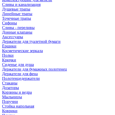
Сливы и канализация
Душевые трапы
Линейные трапы
Точечные трапы
Сифоны
Сливы - переливы
Донные клапаны
Аксессуары
Держатели для туалетной бумаги
Ёршики
Косметические зеркала
Полки
Крючки
Сиденье для душа
Держатели для бумажных полотенец
Держатели для фена
Полотенцедержатели
Стаканы
Дозаторы
Корзины и ведра
Мыльницы
Поручни
Стойка напольная
Коврики